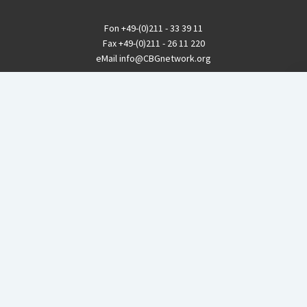
Fon
+49-(0)211 - 33 39 11
Fax
+49-(0)211 - 26 11 220
eMail
info@CBGnetwork.org
Konzernkritik kostet Geld!
EthikBank
IBAN DE94 8309 4495 0003 1999 91
BIC GENODEF1ETK
GLS-Bank
IBAN DE88 4306 0967 8016 5330 00
BIC GENODEM1GLS
Postfinance (Schweiz)
IBAN CH06 0900 0000 1578 8209 4
BIC POFICHBEXXX
Coordination gegen BAYER-Gefahren (CBG)