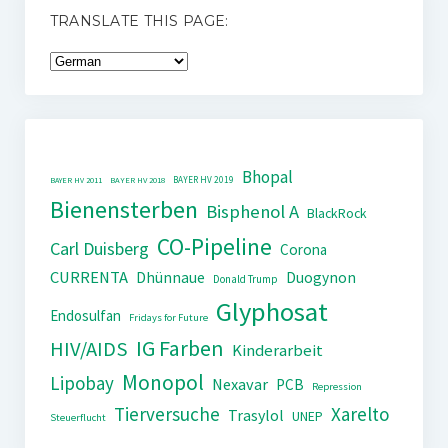
TRANSLATE THIS PAGE:
Bhopal
BAYER HV 2019
BAYER HV 2011
BAYER HV 2018
Bienensterben
Bisphenol A
BlackRock
CO-Pipeline
Carl Duisberg
Corona
CURRENTA
Dhünnaue
Duogynon
Donald Trump
Glyphosat
Endosulfan
Fridays for Future
IG Farben
HIV/AIDS
Kinderarbeit
Monopol
Lipobay
Nexavar
PCB
Repression
Tierversuche
Xarelto
Trasylol
UNEP
Steuerflucht