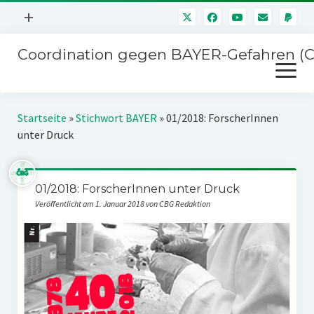
Menü
+
öffnen
Coordination gegen BAYER-Gefahren (
Mitmachen
Menü
Newsletter
öffnen
Presse
Kampagnen
Startseite
»
Stichwort BAYER
»
01/2018: ForscherInnen
Über uns
unter Druck
BAYER-Hauptversammlungen
Kontakt
Stichwort BAYER
Impressum
01/2018: ForscherInnen unter Druck
Jahrestagung
Veröffentlicht am 1. Januar 2018 von CBG Redaktion
Störfälle
SPENDEN