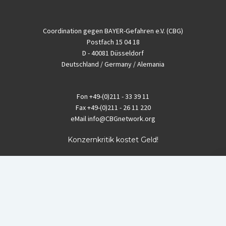
Coordination gegen BAYER-Gefahren e.V. (CBG)
Postfach 15 04 18
D - 40081 Düsseldorf
Deutschland / Germany / Alemania
Fon
+49-(0)211 - 33 39 11
Fax
+49-(0)211 - 26 11 220
eMail
info@CBGnetwork.org
Konzernkritik kostet Geld!
EthikBank
IBAN DE94 8309 4495 0003 1999 91
BIC GENODEF1ETK
GLS-Bank
IBAN DE88 4306 0967 8016 5330 00
BIC GENODEM1GLS