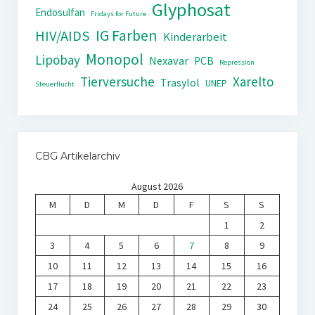
Glyphosat
Endosulfan
Fridays for Future
IG Farben
HIV/AIDS
Kinderarbeit
Monopol
Lipobay
Nexavar
PCB
Repression
Tierversuche
Xarelto
Trasylol
UNEP
Steuerflucht
CBG Artikelarchiv
August 2026
M
D
M
D
F
S
S
1
2
3
4
5
6
7
8
9
10
11
12
13
14
15
16
17
18
19
20
21
22
23
24
25
26
27
28
29
30