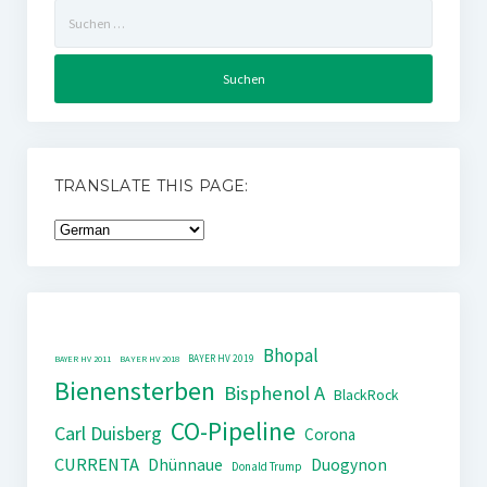
Suchen
nach:
TRANSLATE THIS PAGE:
Bhopal
BAYER HV 2019
BAYER HV 2011
BAYER HV 2018
Bienensterben
Bisphenol A
BlackRock
CO-Pipeline
Carl Duisberg
Corona
CURRENTA
Dhünnaue
Duogynon
Donald Trump