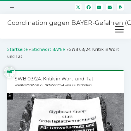
Menü
+
öffnen
Coordination gegen BAYER-Gefahren (
Mitmachen
Menü
Newsletter
öffnen
Presse
Kampagnen
Startseite
»
Stichwort BAYER
»
SWB 03/24: Kritik in Wort
Über uns
und Tat
BAYER-Hauptversammlungen
Kontakt
Stichwort BAYER
Impressum
SWB 03/24: Kritik in Wort und Tat
Jahrestagung
Veröffentlicht am 29. Oktober 2024 von CBG Redaktion
Störfälle
SPENDEN