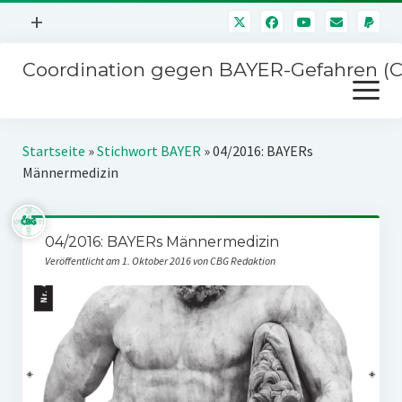
Menü
+
öffnen
Coordination gegen BAYER-Gefahren (
Mitmachen
Menü
Newsletter
öffnen
Presse
Kampagnen
Startseite
»
Stichwort BAYER
»
04/2016: BAYERs
Über uns
Männermedizin
BAYER-Hauptversammlungen
Kontakt
Stichwort BAYER
Impressum
04/2016: BAYERs Männermedizin
Jahrestagung
Veröffentlicht am 1. Oktober 2016 von CBG Redaktion
Störfälle
SPENDEN