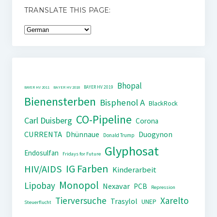
TRANSLATE THIS PAGE:
Bhopal
BAYER HV 2019
BAYER HV 2011
BAYER HV 2018
Bienensterben
Bisphenol A
BlackRock
CO-Pipeline
Carl Duisberg
Corona
CURRENTA
Dhünnaue
Duogynon
Donald Trump
Glyphosat
Endosulfan
Fridays for Future
IG Farben
HIV/AIDS
Kinderarbeit
Monopol
Lipobay
Nexavar
PCB
Repression
Tierversuche
Xarelto
Trasylol
UNEP
Steuerflucht