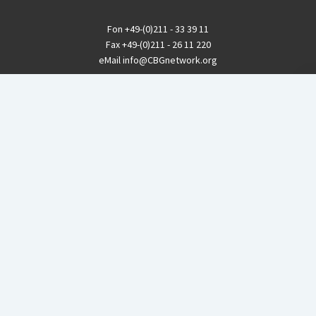
Fon
+49-(0)211 - 33 39 11
Fax
+49-(0)211 - 26 11 220
eMail
info@CBGnetwork.org
Konzernkritik kostet Geld!
EthikBank
IBAN DE94 8309 4495 0003 1999 91
BIC GENODEF1ETK
GLS-Bank
IBAN DE88 4306 0967 8016 5330 00
BIC GENODEM1GLS
Postfinance (Schweiz)
IBAN CH06 0900 0000 1578 8209 4
BIC POFICHBEXXX
Coordination gegen BAYER-Gefahren (CBG)