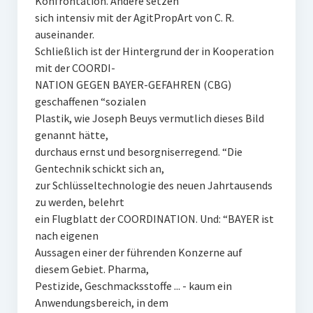
Konfrontation. Andere setzen
sich intensiv mit der AgitPropArt von C. R.
auseinander.
Schließlich ist der Hintergrund der in Kooperation
mit der COORDI-
NATION GEGEN BAYER-GEFAHREN (CBG)
geschaffenen “sozialen
Plastik, wie Joseph Beuys vermutlich dieses Bild
genannt hätte,
durchaus ernst und besorgniserregend. “Die
Gentechnik schickt sich an,
zur Schlüsseltechnologie des neuen Jahrtausends
zu werden, belehrt
ein Flugblatt der COORDINATION. Und: “BAYER ist
nach eigenen
Aussagen einer der führenden Konzerne auf
diesem Gebiet. Pharma,
Pestizide, Geschmacksstoffe ... - kaum ein
Anwendungsbereich, in dem