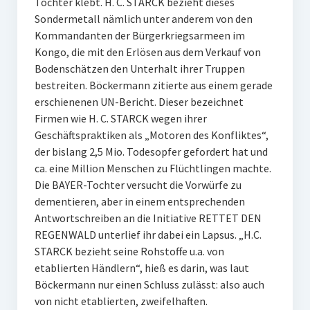
Tochter klebt. H. C. STARCK bezieht dieses
Sondermetall nämlich unter anderem von den
Kommandanten der Bürgerkriegsarmeen im
Kongo, die mit den Erlösen aus dem Verkauf von
Bodenschätzen den Unterhalt ihrer Truppen
bestreiten. Böckermann zitierte aus einem gerade
erschienenen UN-Bericht. Dieser bezeichnet
Firmen wie H. C. STARCK wegen ihrer
Geschäftspraktiken als „Motoren des Konfliktes“,
der bislang 2,5 Mio. Todesopfer gefordert hat und
ca. eine Million Menschen zu Flüchtlingen machte.
Die BAYER-Tochter versucht die Vorwürfe zu
dementieren, aber in einem entsprechenden
Antwortschreiben an die Initiative RETTET DEN
REGENWALD unterlief ihr dabei ein Lapsus. „H.C.
STARCK bezieht seine Rohstoffe u.a. von
etablierten Händlern“, hieß es darin, was laut
Böckermann nur einen Schluss zulässt: also auch
von nicht etablierten, zweifelhaften.