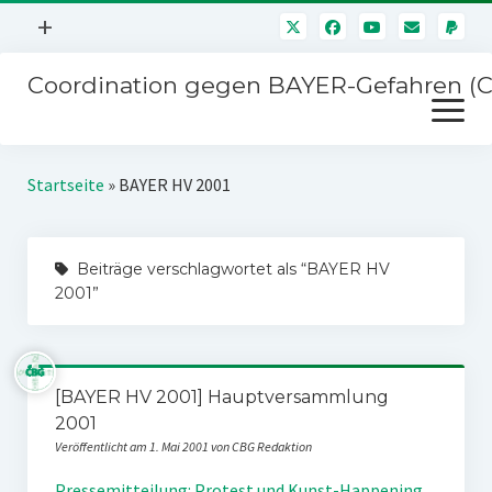
Menü
+
öffnen
Coordination gegen BAYER-Gefahren (
Mitmachen
Menü
Newsletter
öffnen
Presse
Kampagnen
Startseite
»
BAYER HV 2001
Über uns
BAYER-Hauptversammlungen
Kontakt
Beiträge verschlagwortet als “BAYER HV
Stichwort BAYER
Impressum
2001”
Jahrestagung
Störfälle
SPENDEN
[BAYER HV 2001] Hauptversammlung
2001
Veröffentlicht am 1. Mai 2001 von CBG Redaktion
Pressemitteilung: Protest und Kunst-Happening