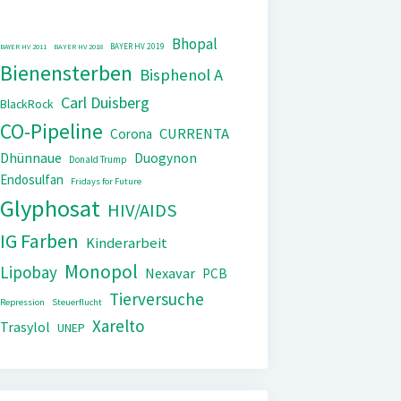
Bhopal
BAYER HV 2019
BAYER HV 2011
BAYER HV 2018
Bienensterben
Bisphenol A
Carl Duisberg
BlackRock
CO-Pipeline
CURRENTA
Corona
Dhünnaue
Duogynon
Donald Trump
Endosulfan
Fridays for Future
Glyphosat
HIV/AIDS
IG Farben
Kinderarbeit
Monopol
Lipobay
Nexavar
PCB
Tierversuche
Repression
Steuerflucht
Xarelto
Trasylol
UNEP