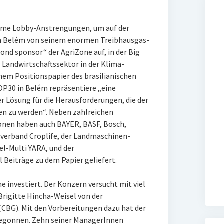
me Lobby-Anstrengungen, um auf der
n Belém von seinem enormen Treibhausgas-
ond sponsor“ der AgriZone auf, in der Big
n Landwirtschaftssektor in der Klima-
inem Positionspapier des brasilianischen
OP30 in Belém repräsentiere „eine
er Lösung für die Herausforderungen, die der
n zu werden“. Neben zahlreichen
onen haben auch BAYER, BASF, Bosch,
verband Croplife, der Landmaschinen-
el-Multi YARA, und der
 Beiträge zu dem Papier geliefert.
e investiert. Der Konzern versucht mit viel
Brigitte Hincha-Weisel von der
CBG). Mit den Vorbereitungen dazu hat der
begonnen. Zehn seiner ManagerInnen