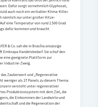
Sparte ebenfalls das Gros der jährlich rund
asen. Dafür sorgt vornehmlich Glyphosat,
zid auch noch ein veritabler Klima-Killer.
h nämlich nur unter großer Hitze-
Auf eine Temperatur von rund 1.500 Grad
ngs dafür kommen und braucht
ER & Co. sah die in Brasília ansässige
ft Embrapa Handelsbedarf. Sie schuf den
ne eine geeignete Plattform zur
er Industrie-Zweig.
a das Zauberwort und „Regenerative
cht weniger als 27 Panels zu diesem Thema
nzern versteht unter regenerativer
rtes Produktionssystem mit dem Ziel, die
eigern, die Einkommen der Landwirte und
ndwirtschaft und die Regeneration der