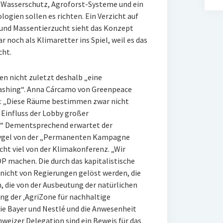
 Wasserschutz, Agroforst-Systeme und ein
ogien sollen es richten. Ein Verzicht auf
 und Massentierzucht sieht das Konzept
 noch als Klimaretter ins Spiel, weil es das
cht.
ten nicht zuletzt deshalb „eine
shing“. Anna Cárcamo von Greenpeace
lls: „Diese Räume bestimmen zwar nicht
r Einfluss der Lobby großer
r.“ Dementsprechend erwartet der
 Tygel von der „Permanenten Kampagne
cht viel von der Klimakonferenz. „Wir
OP machen. Die durch das kapitalistische
nicht von Regierungen gelöst werden, die
 die von der Ausbeutung der natürlichen
ung der ‚AgriZone für nachhaltige
e Bayer und Nestlé und die Anwesenheit
hweizer Delegation sind ein Beweis für das