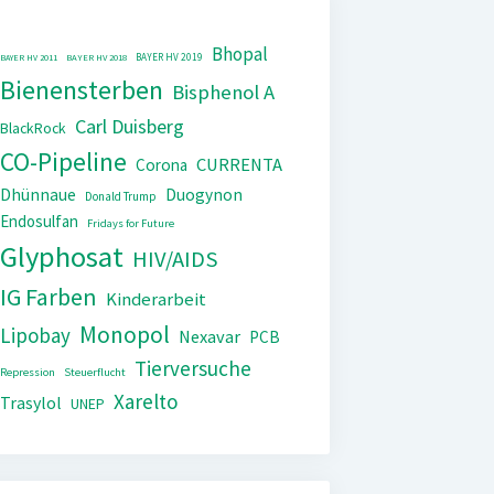
Bhopal
BAYER HV 2019
BAYER HV 2011
BAYER HV 2018
Bienensterben
Bisphenol A
Carl Duisberg
BlackRock
CO-Pipeline
CURRENTA
Corona
Dhünnaue
Duogynon
Donald Trump
Endosulfan
Fridays for Future
Glyphosat
HIV/AIDS
IG Farben
Kinderarbeit
Monopol
Lipobay
Nexavar
PCB
Tierversuche
Repression
Steuerflucht
Xarelto
Trasylol
UNEP