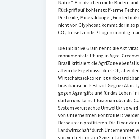
Natur“. Ein bisschen mehr Boden- und
Rückgriff auf kohlenstoff-arme Technol
Pestizide, Mineraldünger, Gentechnik
nicht vor. Glyphosat kommt darin sogar
CO
freisetzende Pflügen unnötig ma
2
Die Initiative Grain nennt die Aktivitä
monumentale Übung in Agro-Greenwa
Brasil kritisiert die AgriZone ebenfa
allein die Ergebnisse der COP, aber de
Wirtschaftssektoren ist unbestreitba
brasilianische Pestizid-Gegner Alan
gegen Agrargifte und für das Leben“ ni
dürfen uns keine Illusionen über die C
System verursachte Umweltkrise wird 
von Unternehmen kontrolliert werden,
Ressourcen profitieren. Die Finanzier
Landwirtschaft‘ durch Unternehmen wi
von Vertretern von Syngenta in der Sc