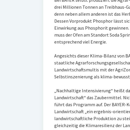
Bei BAYER selbst produziert die Agrar-
drei Millionen Tonnen an Treibhaus-G
denn neben allem anderen ist das Herbi
Dessen Vorprodukt Phosphor lässt sic
Einwirkung aus Phosphorit gewinnen. 
muss der Ofen am Standort Soda Spri
entsprechend viel Energie.
Angesichts dieser Klima-Bilanz von BAY
staatliche Agrarforschungsgesellscha
Landwirtschaftsmultis mit der AgriZo
Selbstinszenierung als klima-bewusst
„Nachhaltige Intensivierung“ heißt d
Landwirtschaft“ das Zaubermittel. Ni
führt das Programm auf. Der BAYER-Ko
Landwirtschaft „ein ergebnis-orientie
landwirtschaftliche Produktion zu st
gleichzeitig die Klimaresilienz der La