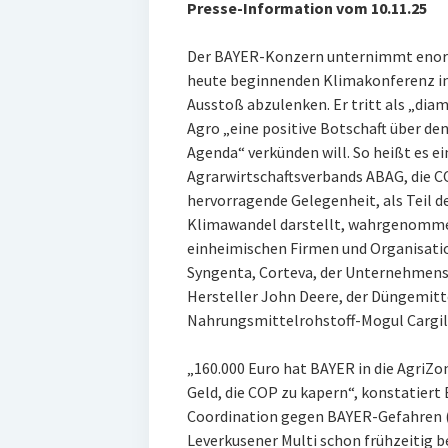
Presse-Information vom 10.11.25
Der BAYER-Konzern unternimmt enor
heute beginnenden Klimakonferenz i
Ausstoß abzulenken. Er tritt als „diam
Agro „eine positive Botschaft über de
Agenda“ verkünden will. So heißt es e
Agrarwirtschaftsverbands ABAG, die C
hervorragende Gelegenheit, als Teil d
Klimawandel darstellt, wahrgenomme
einheimischen Firmen und Organisati
Syngenta, Corteva, der Unternehmens
Hersteller John Deere, der Düngemitt
Nahrungsmittelrohstoff-Mogul Cargill
„160.000 Euro hat BAYER in die AgriZon
Geld, die COP zu kapern“, konstatiert 
Coordination gegen BAYER-Gefahren (
Leverkusener Multi schon frühzeitig 