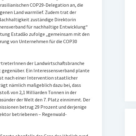
brasilianischen COP29-Delegation an, die
eigenen Land warmlief. Zudem trat der
 Nachhaltigkeit zuständige Direktorin
mensverband für nachhaltige Entwicklung“
Zeitung Estadão zufolge „gemeinsam mit den
erung von Unternehmen für die COP30
rtreterInnen der Landwirtschaftsbranche
t gegenüber. Ein Interessensverband plante
st nach einer Intervention staatlicher
rägt nämlich maßgeblich dazu bei, dass
toß von 2,1 Milliarden Tonnen in der
asünder der Welt den 7. Platz einnimmt. Der
missionen betrug 29 Prozent und derjenige
Sektor betriebenen – Regenwald-