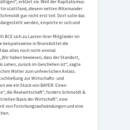
tigen“, erklärt sie. Weil der Kapitalismus-
rlin stattfand, diesem netten Miteinander
chmoldt gar nicht erst teil. Dort solle das
dargestellt werden, empörte er sich und
G BCE sich zu Lasten ihrer Mitglieder im
 beispielsweise in Brunsbüttel die
das alles noch nicht einmal
 „Wir haben bewiesen, dass der Standort,
s sahen, zurück im Geschehen ist“, sagte
chim Möller zum unfeierlichen Anlass.
tschließung zur Wirtschafts- und
hon wie ein Stück von BAYER. Einen
e“, die Realwirtschaft“, fordern Schmoldt &
riellen Basis der Wirtschaft“, eine
keit von Forschungsaufwändungen und eine
chen.