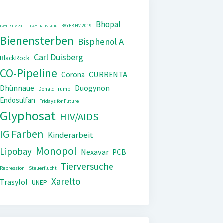
Bhopal
BAYER HV 2019
BAYER HV 2011
BAYER HV 2018
Bienensterben
Bisphenol A
Carl Duisberg
BlackRock
CO-Pipeline
CURRENTA
Corona
Dhünnaue
Duogynon
Donald Trump
Endosulfan
Fridays for Future
Glyphosat
HIV/AIDS
IG Farben
Kinderarbeit
Monopol
Lipobay
Nexavar
PCB
Tierversuche
Repression
Steuerflucht
Xarelto
Trasylol
UNEP