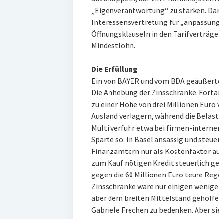
„Eigenverantwortung“ zu stärken. Darü
Interessensvertretung für „anpassung
Öffnungsklauseln in den Tarifverträg
Mindestlohn.
Die Erfüllung
Ein von BAYER und vom BDA geäußerte
Die Anhebung der Zinsschranke. Forta
zu einer Höhe von drei Millionen Euro
Ausland verlagern, während die Belas
Multi verfuhr etwa bei firmen-intern
Sparte so. In Basel ansässig und steuer
Finanzämtern nur als Kostenfaktor auf
zum Kauf nötigen Kredit steuerlich ge
gegen die 60 Millionen Euro teure Reg
Zinsschranke wäre nur einigen wenig
aber dem breiten Mittelstand geholfe
Gabriele Frechen zu bedenken. Aber s