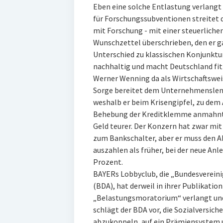
Eben eine solche Entlastung verlangt 
für Forschungssubventionen streitet 
mit Forschung - mit einer steuerlichen
Wunschzettel überschrieben, den er g
Unterschied zu klassischen Konjunktu
nachhaltig und macht Deutschland fit f
Werner Wenning da als Wirtschaftswei
Sorge bereitet dem Unternehmenslenke
weshalb er beim Krisengipfel, zu dem 
Behebung der Kreditklemme anmahnte.
Geld teurer. Der Konzern hat zwar mi
zum Bankschalter, aber er muss den 
auszahlen als früher, bei der neue Anl
Prozent.
BAYERs Lobbyclub, die „Bundesverein
(BDA), hat derweil in ihrer Publikation
„Belastungsmoratorium“ verlangt un
schlägt der BDA vor, die Sozialversic
abzukoppeln, auf ein Prämiensystem 