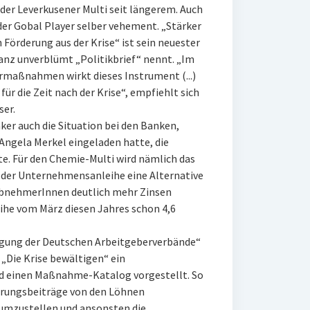
der Leverkusener Multi seit längerem. Auch
der Gobal Player selber vehement. „Stärker
 Förderung aus der Krise“ ist sein neuester
anz unverblümt „Politikbrief“ nennt. „Im
rmaßnahmen wirkt dieses Instrument (...)
ür die Zeit nach der Krise“, empfiehlt sich
ser.
r auch die Situation bei den Banken,
Angela Merkel eingeladen hatte, die
 Für den Chemie-Multi wird nämlich das
t der Unternehmensanleihe eine Alternative
AbnehmerInnen deutlich mehr Zinsen
eihe vom März diesen Jahres schon 4,6
igung der Deutschen Arbeitgeberverbände“
 „Die Krise bewältigen“ ein
d einen Maßnahme-Katalog vorgestellt. So
herungsbeiträge von den Löhnen
umzustellen und ansonsten die