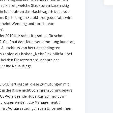
zu klären, welche Strukturen kurzfristig
 in fünf Jahren das Nachfrage-Niveau vor
n. Die heutigen Strukturen jedenfalls wird
 meint Wenning und spricht von
n“.
r 2010 in Kraft tritt, soll dafür schon
ER-Chef auf der Hauptversammlung kundtat,
n Ausschluss von betriebsbedingten
ahlen als bisher. „Mehr Flexibilität - bei
 bei den Einsatzorten“, nannte der
ür eine Neuauflage.
 BCE) erträgt all diese Zumutungen mit
 in der Krise nicht von ihrem Schmusekurs
 BCE-Vorsitzende Hubertus Schmoldt im
erdrossen weiter „Co-Management“.
er ist Voraussetzung, in den Unternehmen