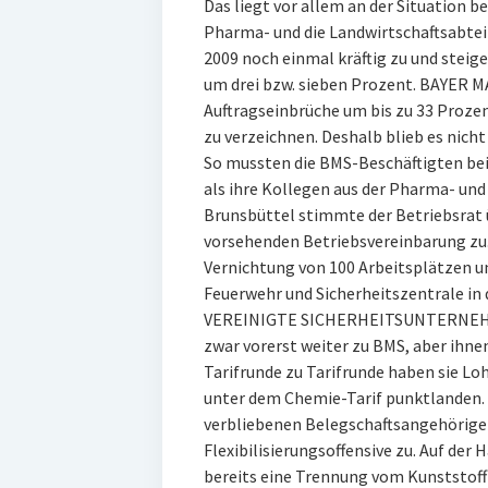
Das liegt vor allem an der Situation b
Pharma- und die Landwirtschaftsabtei
2009 noch einmal kräftig zu und stei
um drei bzw. sieben Prozent. BAYER 
Auftragseinbrüche um bis zu 33 Proz
zu verzeichnen. Deshalb blieb es nicht
So mussten die BMS-Beschäftigten be
als ihre Kollegen aus der Pharma- un
Brunsbüttel stimmte der Betriebsrat ü
vorsehenden Betriebsvereinbarung zu.
Vernichtung von 100 Arbeitsplätzen u
Feuerwehr und Sicherheitszentrale in 
VEREINIGTE SICHERHEITSUNTERNEHMEN
zwar vorerst weiter zu BMS, aber ihne
Tarifrunde zu Tarifrunde haben sie Loh
unter dem Chemie-Tarif punktlanden.
verbliebenen Belegschaftsangehörige
Flexibilisierungsoffensive zu. Auf d
bereits eine Trennung vom Kunststoff-