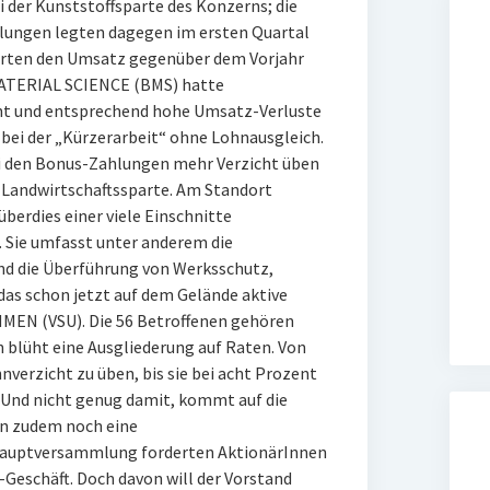
ei der Kunststoffsparte des Konzerns; die
lungen legten dagegen im ersten Quartal
gerten den Umsatz gegenüber dem Vorjahr
MATERIAL SCIENCE (BMS) hatte
ent und entsprechend hohe Umsatz-Verluste
 bei der „Kürzerarbeit“ ohne Lohnausgleich.
i den Bonus-Zahlungen mehr Verzicht üben
d Landwirtschaftssparte. Am Standort
berdies einer viele Einschnitte
 Sie umfasst unter anderem die
nd die Überführung von Werksschutz,
das schon jetzt auf dem Gelände aktive
 (VSU). Die 56 Betroffenen gehören
n blüht eine Ausgliederung auf Raten. Von
nverzicht zu üben, bis sie bei acht Prozent
 Und nicht genug damit, kommt auf die
n zudem noch eine
er Hauptversammlung forderten AktionärInnen
Geschäft. Doch davon will der Vorstand