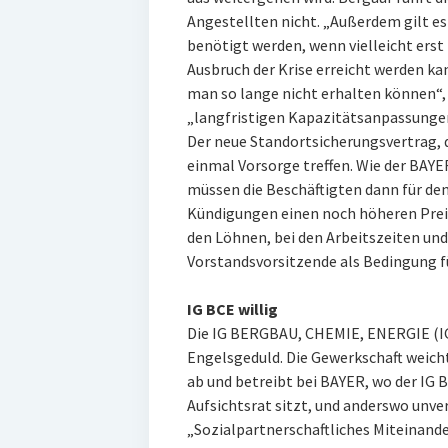
Angestellten nicht. „Außerdem gilt es 
benötigt werden, wenn vielleicht erst
Ausbruch der Krise erreicht werden kan
man so lange nicht erhalten können“,
„langfristigen Kapazitätsanpassunge
Der neue Standortsicherungsvertrag, de
einmal Vorsorge treffen. Wie der BAY
müssen die Beschäftigten dann für de
Kündigungen einen noch höheren Preis z
den Löhnen, bei den Arbeitszeiten und
Vorstandsvorsitzende als Bedingung f
IG BCE willig
Die IG BERGBAU, CHEMIE, ENERGIE (IG
Engelsgeduld. Die Gewerkschaft weicht
ab und betreibt bei BAYER, wo der IG
Aufsichtsrat sitzt, und anderswo unv
„Sozialpartnerschaftliches Miteinand