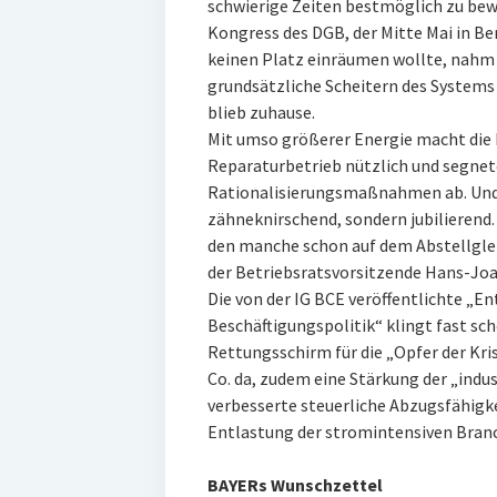
schwierige Zeiten bestmöglich zu bewäl
Kongress des DGB, der Mitte Mai in Be
keinen Platz einräumen wollte, nahm S
grundsätzliche Scheitern des Systems 
blieb zuhause.
Mit umso größerer Energie macht die I
Reparaturbetrieb nützlich und segnete
Rationalisierungsmaßnahmen ab. Und 
zähneknirschend, sondern jubilierend.
den manche schon auf dem Abstellglei
der Betriebsratsvorsitzende Hans-Joa
Die von der IG BCE veröffentlichte „En
Beschäftigungspolitik“ klingt fast sc
Rettungsschirm für die „Opfer der Kris
Co. da, zudem eine Stärkung der „indust
verbesserte steuerliche Abzugsfähig
Entlastung der stromintensiven Bran
BAYERs Wunschzettel