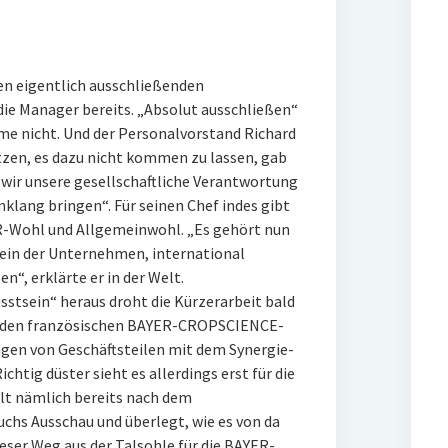
n eigentlich ausschließenden
die Manager bereits. „Absolut ausschließen“
 nicht. Und der Personalvorstand Richard
tzen, es dazu nicht kommen zu lassen, gab
 wir unsere gesellschaftliche Verantwortung
nklang bringen“. Für seinen Chef indes gibt
R-Wohl und Allgemeinwohl. „Es gehört nun
in der Unternehmen, international
“, erklärte er in der Welt.
tsein“ heraus droht die Kürzerarbeit bald
An den französischen BAYER-CROPSCIENCE-
gen von Geschäftsteilen mit dem Synergie-
chtig düster sieht es allerdings erst für die
ält nämlich bereits nach dem
chs Ausschau und überlegt, wie es von da
eser Weg aus der Talsohle für die BAYER-