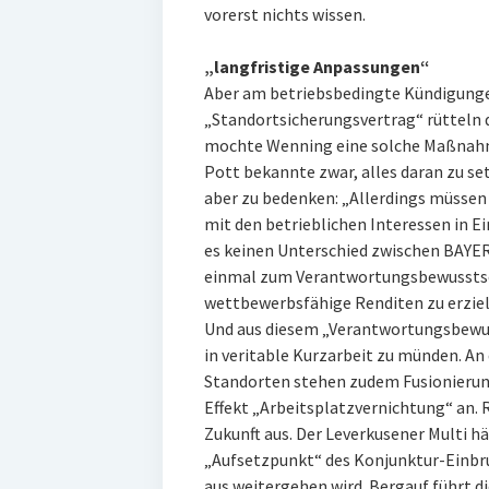
vorerst nichts wissen.
„langfristige Anpassungen“
Aber am betriebsbedingte Kündigunge
„Standortsicherungsvertrag“ rütteln 
mochte Wenning eine solche Maßnahme
Pott bekannte zwar, alles daran zu se
aber zu bedenken: „Allerdings müssen
mit den betrieblichen Interessen in Ei
es keinen Unterschied zwischen BAYE
einmal zum Verantwortungsbewusstse
wettbewerbsfähige Renditen zu erzielen
Und aus diesem „Verantwortungsbewuss
in veritable Kurzarbeit zu münden. 
Standorten stehen zudem Fusionierun
Effekt „Arbeitsplatzvernichtung“ an. Ri
Zukunft aus. Der Leverkusener Multi h
„Aufsetzpunkt“ des Konjunktur-Einbru
aus weitergehen wird. Bergauf führt di