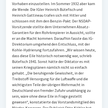
Vorhaben einzustellen. Im Sommer 1932 aber kam
die Wende. Die IGler Heinrich Bütefisch und
Heinrich Gattineau trafen sich mit Hitler und
schlossen mit ihm den Benzin-Pakt: Der NSDAP-
Vorsitzende stellte dem Unternehmen Absatz-
Garantien für den Rohrkrepierer in Aussicht, sollte
er an die Macht kommen. Daraufhin fasste das IG-
Direktorium umgehend den Entschluss, mit der
Kohle-Hydrierung fortzufahren. „Wir wissen heute,
dass diese Eile historisch notwendig war, schrieb
Bütefisch 1941. Sonst hätte der Diktator es mit
seinen Kriegsplänen nämlich nicht so einfach
gehabt. „Die beruhigende Gewissheit, in der
Treibstoff-Versorgung für die Luftwaffe und die
wichtigsten Teile der übrigen Wehrmacht in
Deutschland von fremder Zufuhr unabhängig zu
sein, wäre ohne diese Eile in Frage gestellt
gewesen“, konstatierte das Vorstandsmitglied des
Mörder-Konzerns. Der Publizist Otto Köhler hat