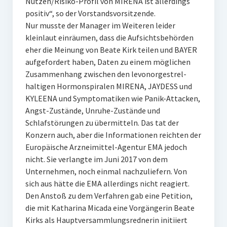
Nutzen/Risiko-Profil von MIRENA ist allerdings
positiv“, so der Vorstandsvorsitzende.
Nur musste der Manager im Weiteren leider
kleinlaut einräumen, dass die Aufsichtsbehörden
eher die Meinung von Beate Kirk teilen und BAYER
aufgefordert haben, Daten zu einem möglichen
Zusammenhang zwischen den levonorgestrel-
haltigen Hormonspiralen MIRENA, JAYDESS und
KYLEENA und Symptomatiken wie Panik-Attacken,
Angst-Zustände, Unruhe-Zustände und
Schlafstörungen zu übermitteln. Das tat der
Konzern auch, aber die Informationen reichten der
Europäische Arzneimittel-Agentur EMA jedoch
nicht. Sie verlangte im Juni 2017 von dem
Unternehmen, noch einmal nachzuliefern. Von
sich aus hätte die EMA allerdings nicht reagiert.
Den Anstoß zu dem Verfahren gab eine Petition,
die mit Katharina Micada eine Vorgängerin Beate
Kirks als Hauptversammlungsrednerin initiiert