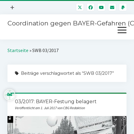
Menü
+
öffnen
Coordination gegen BAYER-Gefahren (
Mitmachen
Menü
Newsletter
öffnen
Presse
Kampagnen
Startseite
»
SWB 03/2017
Über uns
BAYER-Hauptversammlungen
Kontakt
Beiträge verschlagwortet als “SWB 03/2017”
Stichwort BAYER
Impressum
Jahrestagung
Störfälle
03/2017: BAYER-Festung belagert
SPENDEN
Veröffentlicht am 1. Juli 2017 von CBG Redaktion