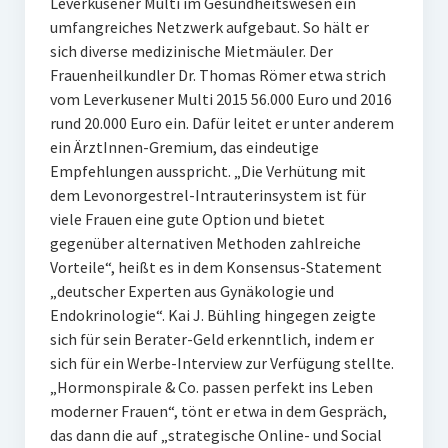
Leverkusener Multi im Gesundheitswesen ein
umfangreiches Netzwerk aufgebaut. So hält er
sich diverse medizinische Mietmäuler. Der
Frauenheilkundler Dr. Thomas Römer etwa strich
vom Leverkusener Multi 2015 56.000 Euro und 2016
rund 20.000 Euro ein. Dafür leitet er unter anderem
ein ÄrztInnen-Gremium, das eindeutige
Empfehlungen ausspricht. „Die Verhütung mit
dem Levonorgestrel-Intrauterinsystem ist für
viele Frauen eine gute Option und bietet
gegenüber alternativen Methoden zahlreiche
Vorteile“, heißt es in dem Konsensus-Statement
„deutscher Experten aus Gynäkologie und
Endokrinologie“. Kai J. Bühling hingegen zeigte
sich für sein Berater-Geld erkenntlich, indem er
sich für ein Werbe-Interview zur Verfügung stellte.
„Hormonspirale & Co. passen perfekt ins Leben
moderner Frauen“, tönt er etwa in dem Gespräch,
das dann die auf „strategische Online- und Social