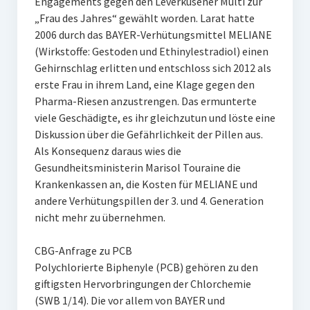
Engagements gegen den Leverkusener Multi zur
„Frau des Jahres“ gewählt worden. Larat hatte
2006 durch das BAYER-Verhütungsmittel MELIANE
(Wirkstoffe: Gestoden und Ethinylestradiol) einen
Gehirnschlag erlitten und entschloss sich 2012 als
erste Frau in ihrem Land, eine Klage gegen den
Pharma-Riesen anzustrengen. Das ermunterte
viele Geschädigte, es ihr gleichzutun und löste eine
Diskussion über die Gefährlichkeit der Pillen aus.
Als Konsequenz daraus wies die
Gesundheitsministerin Marisol Touraine die
Krankenkassen an, die Kosten für MELIANE und
andere Verhütungspillen der 3. und 4. Generation
nicht mehr zu übernehmen.
CBG-Anfrage zu PCB
Polychlorierte Biphenyle (PCB) gehören zu den
giftigsten Hervorbringungen der Chlorchemie
(SWB 1/14). Die vor allem von BAYER und