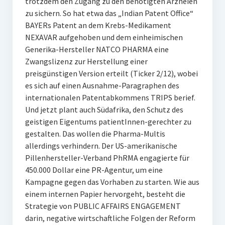
trotzdem den Zugang zu den benötigten Arzneien
zu sichern. So hat etwa das „Indian Patent Office“
BAYERs Patent an dem Krebs-Medikament
NEXAVAR aufgehoben und dem einheimischen
Generika-Hersteller NATCO PHARMA eine
Zwangslizenz zur Herstellung einer
preisgünstigen Version erteilt (Ticker 2/12), wobei
es sich auf einen Ausnahme-Paragraphen des
internationalen Patentabkommens TRIPS berief.
Und jetzt plant auch Südafrika, den Schutz des
geistigen Eigentums patientInnen-gerechter zu
gestalten. Das wollen die Pharma-Multis
allerdings verhindern. Der US-amerikanische
Pillenhersteller-Verband PhRMA engagierte für
450.000 Dollar eine PR-Agentur, um eine
Kampagne gegen das Vorhaben zu starten. Wie aus
einem internen Papier hervorgeht, besteht die
Strategie von PUBLIC AFFAIRS ENGAGEMENT
darin, negative wirtschaftliche Folgen der Reform