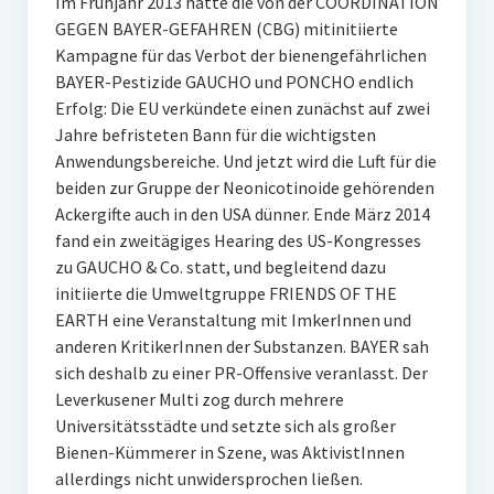
Im Frühjahr 2013 hatte die von der COORDINATION
GEGEN BAYER-GEFAHREN (CBG) mitinitiierte
Kampagne für das Verbot der bienengefährlichen
BAYER-Pestizide GAUCHO und PONCHO endlich
Erfolg: Die EU verkündete einen zunächst auf zwei
Jahre befristeten Bann für die wichtigsten
Anwendungsbereiche. Und jetzt wird die Luft für die
beiden zur Gruppe der Neonicotinoide gehörenden
Ackergifte auch in den USA dünner. Ende März 2014
fand ein zweitägiges Hearing des US-Kongresses
zu GAUCHO & Co. statt, und begleitend dazu
initiierte die Umweltgruppe FRIENDS OF THE
EARTH eine Veranstaltung mit ImkerInnen und
anderen KritikerInnen der Substanzen. BAYER sah
sich deshalb zu einer PR-Offensive veranlasst. Der
Leverkusener Multi zog durch mehrere
Universitätsstädte und setzte sich als großer
Bienen-Kümmerer in Szene, was AktivistInnen
allerdings nicht unwidersprochen ließen.