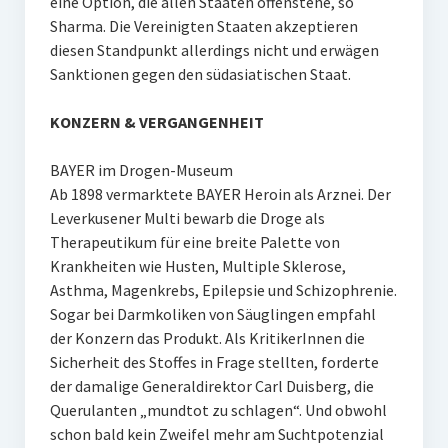
eine Option, die allen Staaten offenstehe, so
Sharma. Die Vereinigten Staaten akzeptieren
diesen Standpunkt allerdings nicht und erwägen
Sanktionen gegen den südasiatischen Staat.
KONZERN & VERGANGENHEIT
BAYER im Drogen-Museum
Ab 1898 vermarktete BAYER Heroin als Arznei. Der
Leverkusener Multi bewarb die Droge als
Therapeutikum für eine breite Palette von
Krankheiten wie Husten, Multiple Sklerose,
Asthma, Magenkrebs, Epilepsie und Schizophrenie.
Sogar bei Darmkoliken von Säuglingen empfahl
der Konzern das Produkt. Als KritikerInnen die
Sicherheit des Stoffes in Frage stellten, forderte
der damalige Generaldirektor Carl Duisberg, die
Querulanten „mundtot zu schlagen“. Und obwohl
schon bald kein Zweifel mehr am Suchtpotenzial