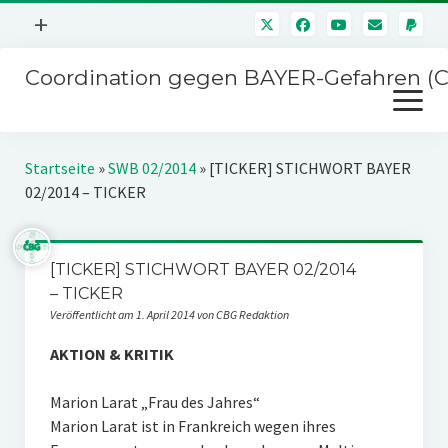
Menü
+
öffnen
Coordination gegen BAYER-Gefahren (
Mitmachen
Menü
Newsletter
öffnen
Presse
Kampagnen
Startseite
»
SWB 02/2014
»
[TICKER] STICHWORT BAYER
Über uns
02/2014 – TICKER
BAYER-Hauptversammlungen
Kontakt
Stichwort BAYER
Impressum
[TICKER] STICHWORT BAYER 02/2014
Jahrestagung
– TICKER
Störfälle
Veröffentlicht am 1. April 2014 von CBG Redaktion
SPENDEN
AKTION & KRITIK
Marion Larat „Frau des Jahres“
Marion Larat ist in Frankreich wegen ihres