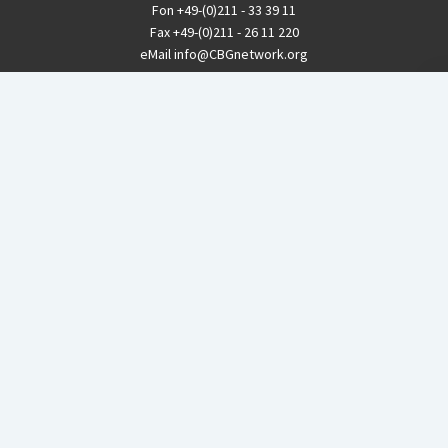
Fon
+49-(0)211 - 33 39 11
Fax
+49-(0)211 - 26 11 220
eMail
info@CBGnetwork.org
Konzernkritik kostet Geld!
EthikBank
IBAN DE94 8309 4495 0003 1999 91
BIC GENODEF1ETK
GLS-Bank
IBAN DE88 4306 0967 8016 5330 00
BIC GENODEM1GLS
Postfinance (Schweiz)
IBAN CH06 0900 0000 1578 8209 4
BIC POFICHBEXXX
Coordination gegen BAYER-Gefahren (CBG)