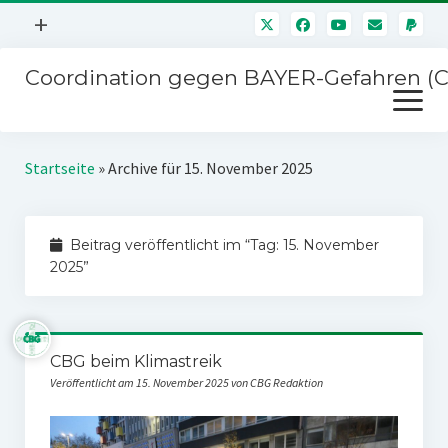
Menü
+
öffnen
Coordination gegen BAYER-Gefahren (
Mitmachen
Menü
Newsletter
öffnen
Presse
Kampagnen
Startseite
»
Archive für 15. November 2025
Über uns
BAYER-Hauptversammlungen
Kontakt
Beitrag veröffentlicht im “Tag:
15. November
Stichwort BAYER
Impressum
2025
”
Jahrestagung
Störfälle
SPENDEN
CBG beim Klimastreik
Veröffentlicht am 15. November 2025 von CBG Redaktion