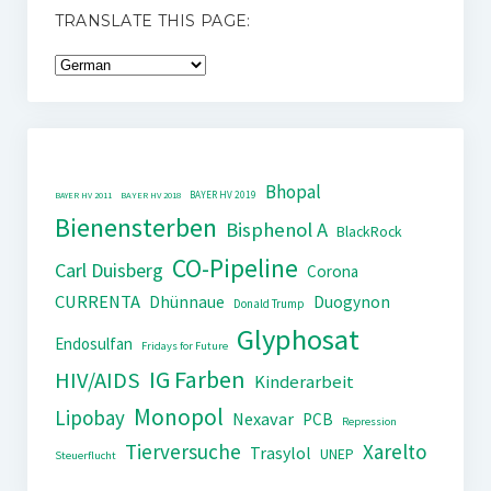
TRANSLATE THIS PAGE:
Bhopal
BAYER HV 2019
BAYER HV 2011
BAYER HV 2018
Bienensterben
Bisphenol A
BlackRock
CO-Pipeline
Carl Duisberg
Corona
CURRENTA
Dhünnaue
Duogynon
Donald Trump
Glyphosat
Endosulfan
Fridays for Future
IG Farben
HIV/AIDS
Kinderarbeit
Monopol
Lipobay
Nexavar
PCB
Repression
Tierversuche
Xarelto
Trasylol
UNEP
Steuerflucht