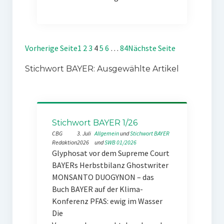
Vorherige Seite
1
2
3
4
5
6
…
84
Nächste Seite
Stichwort BAYER: Ausgewählte Artikel
Stichwort BAYER 1/26
CBG
3. Juli
Allgemein
 und 
Stichwort BAYER
Redaktion
2026
und 
SWB 01/2026
Glyphosat vor dem Supreme Court
BAYERs Herbstbilanz Ghostwriter
MONSANTO DUOGYNON – das
Buch BAYER auf der Klima-
Konferenz PFAS: ewig im Wasser
Die