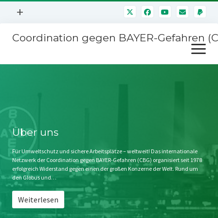
Menü
+
öffnen
Coordination gegen BAYER-Gefahren (
Mitmachen
Menü
Newsletter
öffnen
Presse
Kampagnen
Über uns
BAYER-Hauptversammlungen
Kontakt
Stichwort BAYER
Impressum
Über uns
Jahrestagung
Störfälle
Für Umweltschutz und sichere Arbeitsplätze – weltweit! Das internationale
Netzwerk der Coordination gegen BAYER-Gefahren (CBG) organisiert seit 1978
SPENDEN
erfolgreich Widerstand gegen einen der großen Konzerne der Welt. Rund um
den Globus und…
Weiterlesen