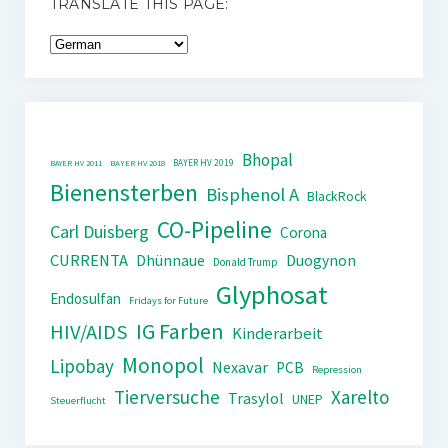
TRANSLATE THIS PAGE:
Bhopal
BAYER HV 2019
BAYER HV 2011
BAYER HV 2018
Bienensterben
Bisphenol A
BlackRock
CO-Pipeline
Carl Duisberg
Corona
CURRENTA
Dhünnaue
Duogynon
Donald Trump
Glyphosat
Endosulfan
Fridays for Future
IG Farben
HIV/AIDS
Kinderarbeit
Monopol
Lipobay
Nexavar
PCB
Repression
Tierversuche
Xarelto
Trasylol
UNEP
Steuerflucht