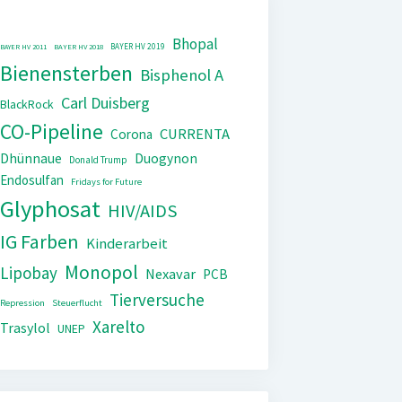
Bhopal
BAYER HV 2019
BAYER HV 2011
BAYER HV 2018
Bienensterben
Bisphenol A
Carl Duisberg
BlackRock
CO-Pipeline
CURRENTA
Corona
Dhünnaue
Duogynon
Donald Trump
Endosulfan
Fridays for Future
Glyphosat
HIV/AIDS
IG Farben
Kinderarbeit
Monopol
Lipobay
Nexavar
PCB
Tierversuche
Repression
Steuerflucht
Xarelto
Trasylol
UNEP