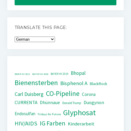
TRANSLATE THIS PAGE:
Bhopal
BAYER HV 2019
BAYER HV 2011
BAYER HV 2018
Bienensterben
Bisphenol A
BlackRock
CO-Pipeline
Carl Duisberg
Corona
CURRENTA
Dhünnaue
Duogynon
Donald Trump
Glyphosat
Endosulfan
Fridays for Future
IG Farben
HIV/AIDS
Kinderarbeit