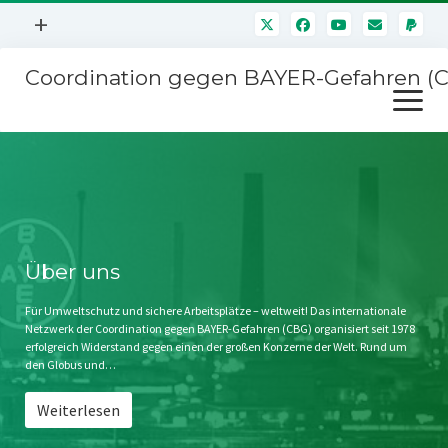
Menü
+
öffnen
Coordination gegen BAYER-Gefahren (
Mitmachen
Menü
Newsletter
öffnen
Presse
Kampagnen
Über uns
BAYER-Hauptversammlungen
Kontakt
Stichwort BAYER
Impressum
Über uns
Jahrestagung
Störfälle
Für Umweltschutz und sichere Arbeitsplätze – weltweit! Das internationale
Netzwerk der Coordination gegen BAYER-Gefahren (CBG) organisiert seit 1978
SPENDEN
erfolgreich Widerstand gegen einen der großen Konzerne der Welt. Rund um
den Globus und…
Weiterlesen