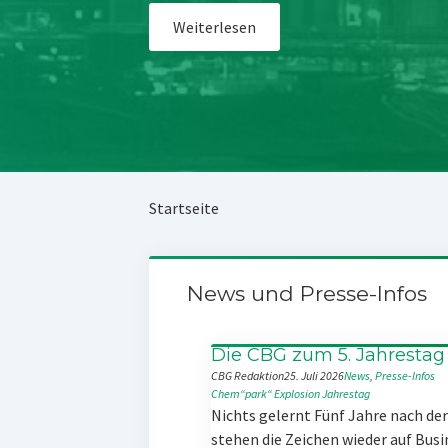
Weiterlesen
Startseite
News und Presse-Infos
Die CBG zum 5. Jahrestag
CBG Redaktion
25. Juli 2026
News
, 
Presse-Infos
Chem“park“
Explosion
Jahrestag
Nichts gelernt Fünf Jahre nach d
stehen die Zeichen wieder auf Busi