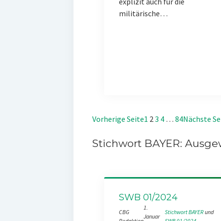
explizit auch für die
militärische…
Vorherige Seite
1
2
3
4
…
84
Nächste Se
Stichwort BAYER: Ausgew
SWB 01/2024
1.
CBG
Stichwort BAYER
 und 
Januar
Redaktion
SWB 01/2024