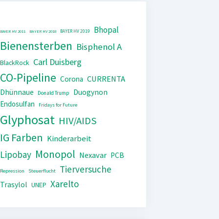
Bhopal
BAYER HV 2019
BAYER HV 2011
BAYER HV 2018
Bienensterben
Bisphenol A
Carl Duisberg
BlackRock
CO-Pipeline
CURRENTA
Corona
Dhünnaue
Duogynon
Donald Trump
Endosulfan
Fridays for Future
Glyphosat
HIV/AIDS
IG Farben
Kinderarbeit
Monopol
Lipobay
Nexavar
PCB
Tierversuche
Repression
Steuerflucht
Xarelto
Trasylol
UNEP