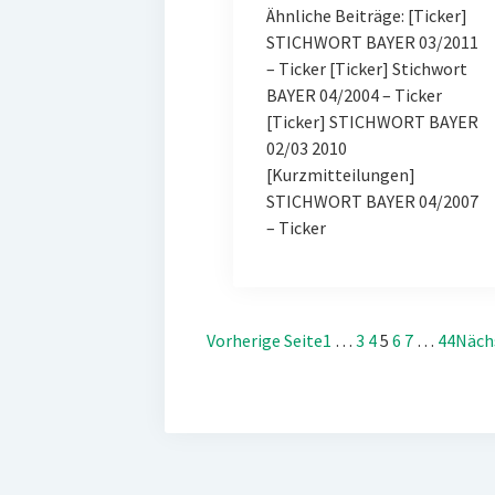
Ähnliche Beiträge: [Ticker]
STICHWORT BAYER 03/2011
– Ticker [Ticker] Stichwort
BAYER 04/2004 – Ticker
[Ticker] STICHWORT BAYER
02/03 2010
[Kurzmitteilungen]
STICHWORT BAYER 04/2007
– Ticker
Vorherige Seite
1
…
3
4
5
6
7
…
44
Näch