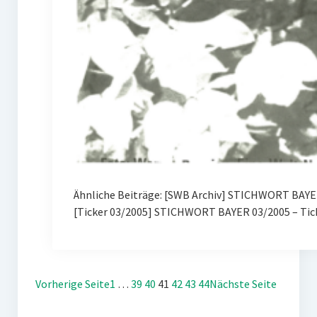
Ähnliche Beiträge: [SWB Archiv] STICHWORT BAYER
[Ticker 03/2005] STICHWORT BAYER 03/2005 – Tic
Vorherige Seite
1
…
39
40
41
42
43
44
Nächste Seite