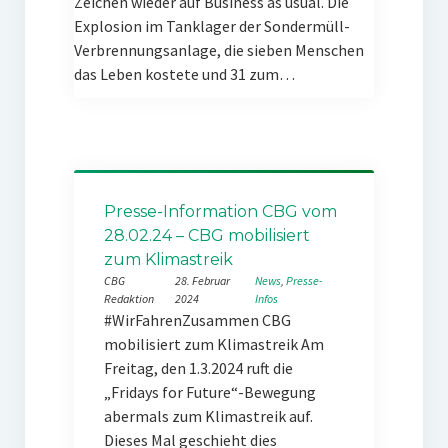
Zeichen wieder auf Business as usual. Die
Explosion im Tanklager der Sondermüll-
Verbrennungsanlage, die sieben Menschen
das Leben kostete und 31 zum…
Presse-Information CBG vom
28.02.24 – CBG mobilisiert
zum Klimastreik
CBG
28. Februar
News
, 
Presse-
Redaktion
2024
Infos
#WirFahrenZusammen CBG
mobilisiert zum Klimastreik Am
Freitag, den 1.3.2024 ruft die
„Fridays for Future“-Bewegung
abermals zum Klimastreik auf.
Dieses Mal geschieht dies