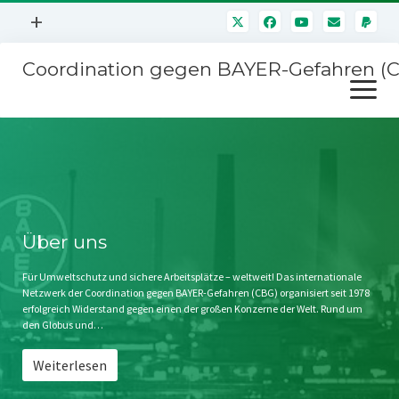
Menü
+
öffnen
Coordination gegen BAYER-Gefahren (
Mitmachen
Menü
Newsletter
öffnen
Presse
Kampagnen
Über uns
BAYER-Hauptversammlungen
Kontakt
Stichwort BAYER
Impressum
Über uns
Jahrestagung
Störfälle
Für Umweltschutz und sichere Arbeitsplätze – weltweit! Das internationale
Netzwerk der Coordination gegen BAYER-Gefahren (CBG) organisiert seit 1978
SPENDEN
erfolgreich Widerstand gegen einen der großen Konzerne der Welt. Rund um
den Globus und…
Weiterlesen