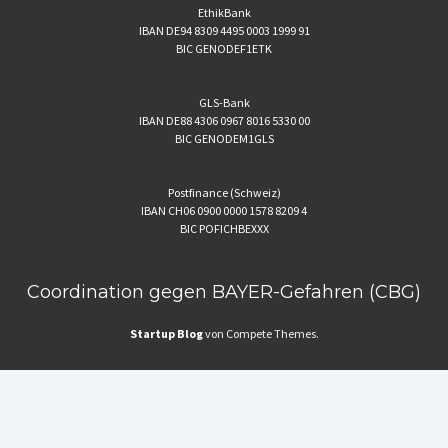
EthikBank
IBAN DE94 8309 4495 0003 1999 91
BIC GENODEF1ETK
GLS-Bank
IBAN DE88 4306 0967 8016 5330 00
BIC GENODEM1GLS
Postfinance (Schweiz)
IBAN CH06 0900 0000 1578 8209 4
BIC POFICHBEXXX
Coordination gegen BAYER-Gefahren (CBG)
Startup Blog
von Compete Themes.