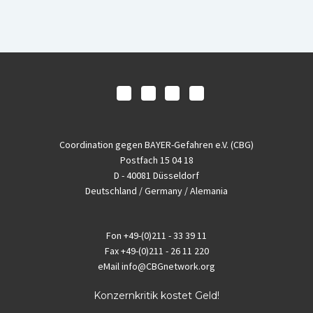
Coordination gegen BAYER-Gefahren e.V. (CBG)
Postfach 15 04 18
D - 40081 Düsseldorf
Deutschland / Germany / Alemania
Fon
+49-(0)211 - 33 39 11
Fax
+49-(0)211 - 26 11 220
eMail
info@CBGnetwork.org
Konzernkritik kostet Geld!