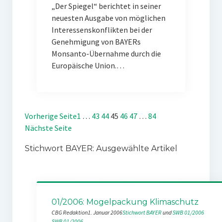
„Der Spiegel“ berichtet in seiner
neuesten Ausgabe von möglichen
Interessenskonflikten bei der
Genehmigung von BAYERs
Monsanto-Übernahme durch die
Europäische Union.…
Vorherige Seite
1
…
43
44
45
46
47
…
84
Nächste Seite
Stichwort BAYER: Ausgewählte Artikel
01/2006: Mogelpackung Klimaschutz
CBG Redaktion
1. Januar 2006
Stichwort BAYER
 und 
SWB 01/2006
SWB 01/2006