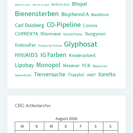
Bhopal
BAYER HV 2019
BAYER HV 2011
BAYER HV 2018
Bienensterben
Bisphenol A
BlackRock
CO-Pipeline
Carl Duisberg
Corona
CURRENTA
Dhünnaue
Duogynon
Donald Trump
Glyphosat
Endosulfan
Fridays for Future
IG Farben
HIV/AIDS
Kinderarbeit
Monopol
Lipobay
Nexavar
PCB
Repression
Tierversuche
Xarelto
Trasylol
UNEP
Steuerflucht
CBG Artikelarchiv
August 2026
M
D
M
D
F
S
S