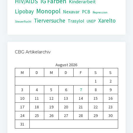
IG Farben
HIV/AIDS
Kinderarbeit
Monopol
Lipobay
Nexavar
PCB
Repression
Tierversuche
Xarelto
Trasylol
UNEP
Steuerflucht
CBG Artikelarchiv
August 2026
M
D
M
D
F
S
S
1
2
3
4
5
6
7
8
9
10
11
12
13
14
15
16
17
18
19
20
21
22
23
24
25
26
27
28
29
30
31