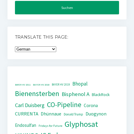
TRANSLATE THIS PAGE:
Bhopal
BAYER HV 2019
BAYER HV 2011
BAYER HV 2018
Bienensterben
Bisphenol A
BlackRock
CO-Pipeline
Carl Duisberg
Corona
CURRENTA
Dhünnaue
Duogynon
Donald Trump
Glyphosat
Endosulfan
Fridays for Future