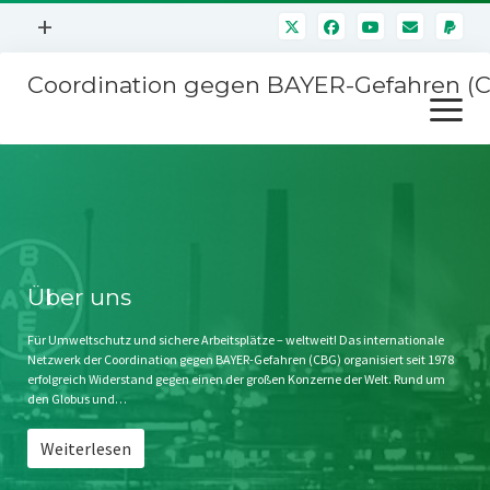
Menü
+
öffnen
Coordination gegen BAYER-Gefahren (
Mitmachen
Menü
Newsletter
öffnen
Presse
Kampagnen
Über uns
BAYER-Hauptversammlungen
Kontakt
Stichwort BAYER
Impressum
Über uns
Jahrestagung
Störfälle
Für Umweltschutz und sichere Arbeitsplätze – weltweit! Das internationale
Netzwerk der Coordination gegen BAYER-Gefahren (CBG) organisiert seit 1978
SPENDEN
erfolgreich Widerstand gegen einen der großen Konzerne der Welt. Rund um
den Globus und…
Weiterlesen