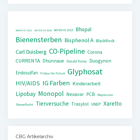
Bhopal
BAYER HV 2019
BAYER HV 2011
BAYER HV 2018
Bienensterben
Bisphenol A
BlackRock
CO-Pipeline
Carl Duisberg
Corona
CURRENTA
Dhünnaue
Duogynon
Donald Trump
Glyphosat
Endosulfan
Fridays for Future
IG Farben
HIV/AIDS
Kinderarbeit
Monopol
Lipobay
Nexavar
PCB
Repression
Tierversuche
Xarelto
Trasylol
UNEP
Steuerflucht
CBG Artikelarchiv