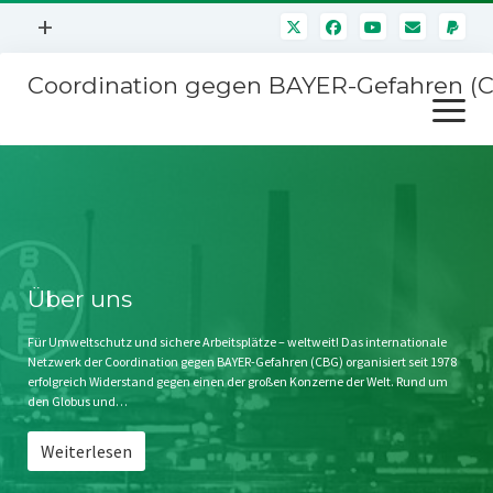
Menü
+
öffnen
Coordination gegen BAYER-Gefahren (
Mitmachen
Menü
Newsletter
öffnen
Presse
Kampagnen
Über uns
BAYER-Hauptversammlungen
Kontakt
Stichwort BAYER
Impressum
Über uns
Jahrestagung
Störfälle
Für Umweltschutz und sichere Arbeitsplätze – weltweit! Das internationale
Netzwerk der Coordination gegen BAYER-Gefahren (CBG) organisiert seit 1978
SPENDEN
erfolgreich Widerstand gegen einen der großen Konzerne der Welt. Rund um
den Globus und…
Weiterlesen