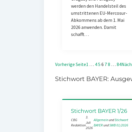
werden den Handelsteil des
umstrittenen EU-Mercosur-
Abkommens ab dem 1. Mai
2026 anwenden. Damit
schafft…
Vorherige Seite
1
…
4
5
6
7
8
…
84
Näch
Stichwort BAYER: Ausgew
Stichwort BAYER 1/26
3.
CBG
Allgemein
 und 
Stichwort
Juli
Redaktion
BAYER
 und 
SWB 01/2026
2026