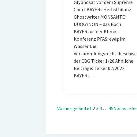
Glyphosat vor dem Supreme
Court BAYERs Herbstbilanz
Ghostwriter MONSANTO
DUOGYNON – das Buch
BAYER auf der Klima-
Konferenz PFAS: ewig im
Wasser Die
Versammlungsrechtsbeschwe
der CBG Ticker 1/26 Ähnliche
Beiträge: Ticker 02/2022
BAYERs…
Vorherige Seite
1
2
3
4
…
45
Nächste Se