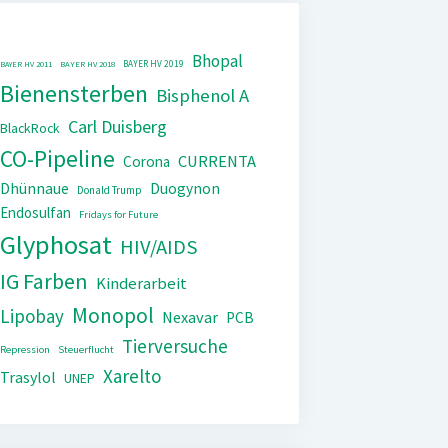
Bhopal
BAYER HV 2019
BAYER HV 2011
BAYER HV 2018
Bienensterben
Bisphenol A
Carl Duisberg
BlackRock
CO-Pipeline
CURRENTA
Corona
Dhünnaue
Duogynon
Donald Trump
Endosulfan
Fridays for Future
Glyphosat
HIV/AIDS
IG Farben
Kinderarbeit
Monopol
Lipobay
Nexavar
PCB
Tierversuche
Repression
Steuerflucht
Xarelto
Trasylol
UNEP