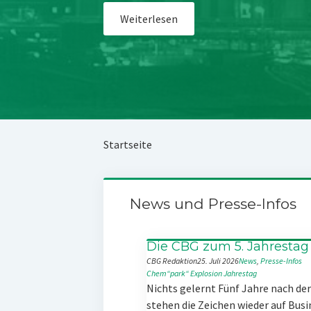
Weiterlesen
Startseite
News und Presse-Infos
Die CBG zum 5. Jahrestag
CBG Redaktion
25. Juli 2026
News
, 
Presse-Infos
Chem“park“
Explosion
Jahrestag
Nichts gelernt Fünf Jahre nach d
stehen die Zeichen wieder auf Busi