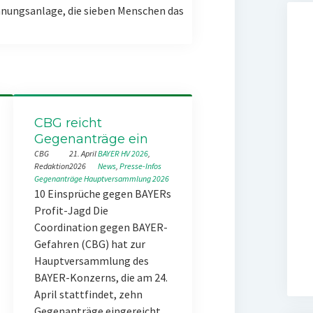
nungsanlage, die sieben Menschen das
CBG reicht
Gegenanträge ein
CBG
21. April
BAYER HV 2026
, 
Redaktion
2026
News
, 
Presse-Infos
Gegenanträge
Hauptversammlung 2026
10 Einsprüche gegen BAYERs
Profit-Jagd Die
Coordination gegen BAYER-
Gefahren (CBG) hat zur
Hauptversammlung des
BAYER-Konzerns, die am 24.
April stattfindet, zehn
Gegenanträge eingereicht.