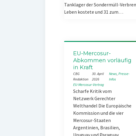
Tanklager der Sondermüll-Verbren
Leben kostete und 31 zum…
EU-Mercosur-
Abkommen vorläufig
in Kraft
CBG
30. April
News
, 
Presse-
Redaktion
2026
Infos
EU-Mercosur-Vertrag
Scharfe Kritik vom
Netzwerk Gerechter
Welthandel Die Europäische
Kommission und die vier
Mercosur-Staaten
Argentinien, Brasilien,
Uruguay und Paraguay