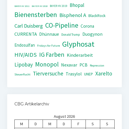
Bhopal
BAYER HV 2019
BAYER HV 2011
BAYER HV 2018
Bienensterben
Bisphenol A
BlackRock
CO-Pipeline
Carl Duisberg
Corona
CURRENTA
Dhünnaue
Duogynon
Donald Trump
Glyphosat
Endosulfan
Fridays for Future
IG Farben
HIV/AIDS
Kinderarbeit
Monopol
Lipobay
Nexavar
PCB
Repression
Tierversuche
Xarelto
Trasylol
UNEP
Steuerflucht
CBG Artikelarchiv
August 2026
M
D
M
D
F
S
S