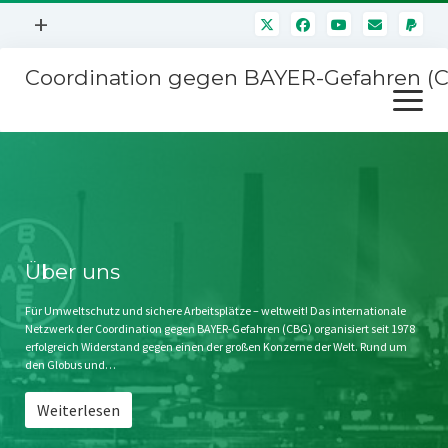
Menü
+
öffnen
Coordination gegen BAYER-Gefahren (
Mitmachen
Menü
Newsletter
öffnen
Presse
Kampagnen
Über uns
BAYER-Hauptversammlungen
Kontakt
Stichwort BAYER
Impressum
Über uns
Jahrestagung
Störfälle
Für Umweltschutz und sichere Arbeitsplätze – weltweit! Das internationale
Netzwerk der Coordination gegen BAYER-Gefahren (CBG) organisiert seit 1978
SPENDEN
erfolgreich Widerstand gegen einen der großen Konzerne der Welt. Rund um
den Globus und…
Weiterlesen