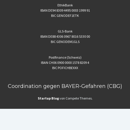
EthikBank
IBAN DE94 8309 4495 0003 1999 91
BIC GENODEF1ETK
GLS-Bank
IBAN DE88 4306 0967 8016 5330 00
BIC GENODEM1GLS
Postfinance (Schweiz)
IBAN CH06 0900 0000 1578 8209 4
BIC POFICHBEXXX
Coordination gegen BAYER-Gefahren (CBG)
Startup Blog
von Compete Themes.