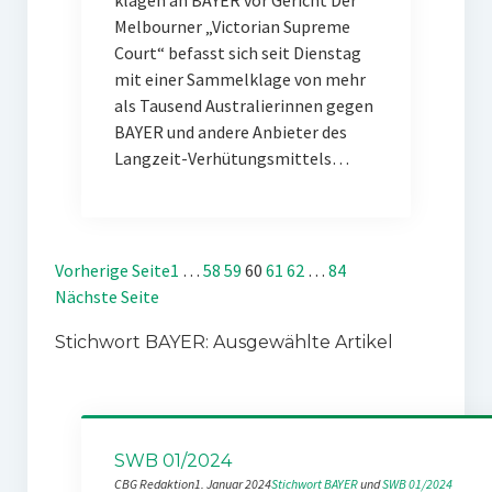
klagen an BAYER vor Gericht Der
Melbourner „Victorian Supreme
Court“ befasst sich seit Dienstag
mit einer Sammelklage von mehr
als Tausend Australierinnen gegen
BAYER und andere Anbieter des
Langzeit-Verhütungsmittels…
Vorherige Seite
1
…
58
59
60
61
62
…
84
Nächste Seite
Stichwort BAYER: Ausgewählte Artikel
SWB 01/2024
CBG Redaktion
1. Januar 2024
Stichwort BAYER
 und 
SWB 01/2024