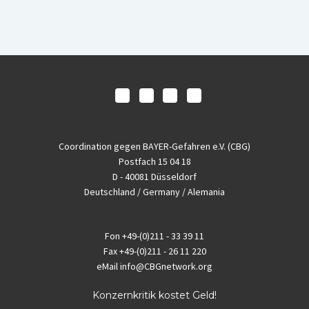
Coordination gegen BAYER-Gefahren e.V. (CBG)
Postfach 15 04 18
D - 40081 Düsseldorf
Deutschland / Germany / Alemania
Fon
+49-(0)211 - 33 39 11
Fax
+49-(0)211 - 26 11 220
eMail
info@CBGnetwork.org
Konzernkritik kostet Geld!