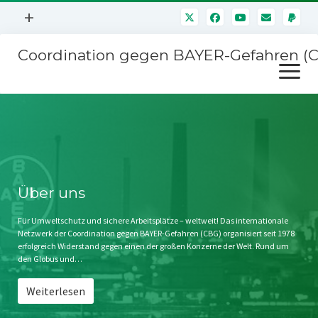
Menü
+
öffnen
Coordination gegen BAYER-Gefahren (
Mitmachen
Menü
Newsletter
öffnen
Presse
Kampagnen
Über uns
BAYER-Hauptversammlungen
Kontakt
Stichwort BAYER
Impressum
Über uns
Jahrestagung
Störfälle
Für Umweltschutz und sichere Arbeitsplätze – weltweit! Das internationale
Netzwerk der Coordination gegen BAYER-Gefahren (CBG) organisiert seit 1978
SPENDEN
erfolgreich Widerstand gegen einen der großen Konzerne der Welt. Rund um
den Globus und…
Weiterlesen