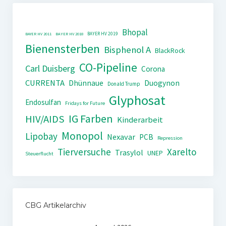
Bhopal
BAYER HV 2019
BAYER HV 2011
BAYER HV 2018
Bienensterben
Bisphenol A
BlackRock
CO-Pipeline
Carl Duisberg
Corona
CURRENTA
Dhünnaue
Duogynon
Donald Trump
Glyphosat
Endosulfan
Fridays for Future
IG Farben
HIV/AIDS
Kinderarbeit
Monopol
Lipobay
Nexavar
PCB
Repression
Tierversuche
Xarelto
Trasylol
UNEP
Steuerflucht
CBG Artikelarchiv