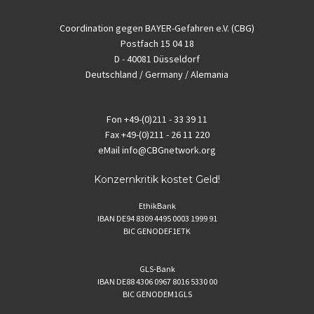
Coordination gegen BAYER-Gefahren e.V. (CBG)
Postfach 15 04 18
D - 40081 Düsseldorf
Deutschland / Germany / Alemania
Fon
+49-(0)211 - 33 39 11
Fax
+49-(0)211 - 26 11 220
eMail
info@CBGnetwork.org
Konzernkritik kostet Geld!
EthikBank
IBAN DE94 8309 4495 0003 1999 91
BIC GENODEF1ETK
GLS-Bank
IBAN DE88 4306 0967 8016 5330 00
BIC GENODEM1GLS