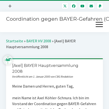
Menü
+
öffnen
Coordination gegen BAYER-Gefahren (
Mitmachen
Menü
Newsletter
öffnen
Presse
Kampagnen
Startseite
»
BAYER HV 2008
»
[Axel] BAYER
Über uns
Hauptversammlung 2008
BAYER-Hauptversammlungen
Kontakt
Stichwort BAYER
Impressum
[Axel] BAYER Hauptversammlung
Jahrestagung
2008
Störfälle
Veröffentlicht am 1. Januar 2000 von CBG Redaktion
SPENDEN
Meine Damen und Herren, guten Tag,
mein Name ist Axel Köhler-Schnura. Ich bin im
Vorstand der Coordination gegen BAYER-Gefahren