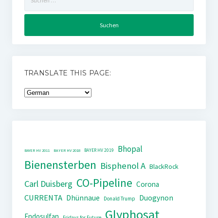
nach:
TRANSLATE THIS PAGE:
Bhopal
BAYER HV 2019
BAYER HV 2011
BAYER HV 2018
Bienensterben
Bisphenol A
BlackRock
CO-Pipeline
Carl Duisberg
Corona
CURRENTA
Dhünnaue
Duogynon
Donald Trump
Glyphosat
Endosulfan
Fridays for Future