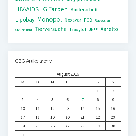
IG Farben
HIV/AIDS
Kinderarbeit
Monopol
Lipobay
Nexavar
PCB
Repression
Tierversuche
Xarelto
Trasylol
UNEP
Steuerflucht
CBG Artikelarchiv
August 2026
M
D
M
D
F
S
S
1
2
3
4
5
6
7
8
9
10
11
12
13
14
15
16
17
18
19
20
21
22
23
24
25
26
27
28
29
30
31