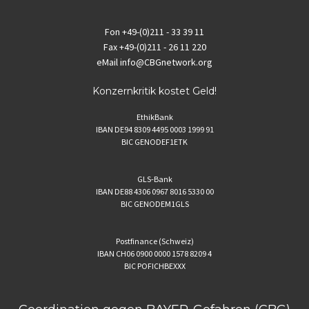
Fon
+49-(0)211 - 33 39 11
Fax
+49-(0)211 - 26 11 220
eMail
info@CBGnetwork.org
Konzernkritik kostet Geld!
EthikBank
IBAN DE94 8309 4495 0003 1999 91
BIC GENODEF1ETK
GLS-Bank
IBAN DE88 4306 0967 8016 5330 00
BIC GENODEM1GLS
Postfinance (Schweiz)
IBAN CH06 0900 0000 1578 8209 4
BIC POFICHBEXXX