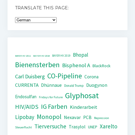
TRANSLATE THIS PAGE:
Bhopal
BAYER HV 2019
BAYER HV 2011
BAYER HV 2018
Bienensterben
Bisphenol A
BlackRock
CO-Pipeline
Carl Duisberg
Corona
CURRENTA
Dhünnaue
Duogynon
Donald Trump
Glyphosat
Endosulfan
Fridays for Future
IG Farben
HIV/AIDS
Kinderarbeit
Monopol
Lipobay
Nexavar
PCB
Repression
Tierversuche
Xarelto
Trasylol
UNEP
Steuerflucht