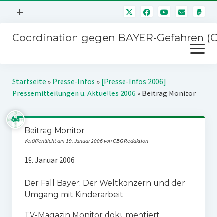
Menü
+
öffnen
Coordination gegen BAYER-Gefahren (
Mitmachen
Menü
Newsletter
öffnen
Presse
Kampagnen
Startseite
»
Presse-Infos
»
[Presse-Infos 2006]
Über uns
Pressemitteilungen u. Aktuelles 2006
»
Beitrag Monitor
BAYER-Hauptversammlungen
Kontakt
Stichwort BAYER
Impressum
Beitrag Monitor
Jahrestagung
Veröffentlicht am 19. Januar 2006 von CBG Redaktion
Störfälle
19. Januar 2006
SPENDEN
Der Fall Bayer: Der Weltkonzern und der
Umgang mit Kinderarbeit
TV-Magazin Monitor dokumentiert