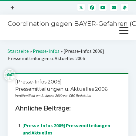
Menü
+
öffnen
Coordination gegen BAYER-Gefahren (
Mitmachen
Menü
Newsletter
öffnen
Presse
Kampagnen
Startseite
»
Presse-Infos
»
[Presse-Infos 2006]
Über uns
Pressemitteilungen u. Aktuelles 2006
BAYER-Hauptversammlungen
Kontakt
Stichwort BAYER
Impressum
[Presse-Infos 2006]
Jahrestagung
Pressemitteilungen u. Aktuelles 2006
Störfälle
Veröffentlicht am 1. Januar 2000 von CBG Redaktion
SPENDEN
Ähnliche Beiträge:
[Presse-Infos 2009] Pressemitteilungen
und Aktuelles