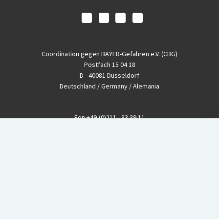
Coordination gegen BAYER-Gefahren e.V. (CBG)
Postfach 15 04 18
D - 40081 Düsseldorf
Deutschland / Germany / Alemania
Fon
+49-(0)211 - 33 39 11
Fax
+49-(0)211 - 26 11 220
eMail
info@CBGnetwork.org
Konzernkritik kostet Geld!
EthikBank
IBAN DE94 8309 4495 0003 1999 91
BIC GENODEF1ETK