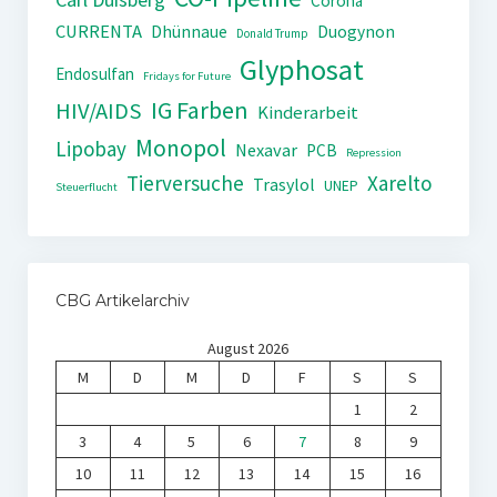
Corona
CURRENTA
Dhünnaue
Duogynon
Donald Trump
Glyphosat
Endosulfan
Fridays for Future
IG Farben
HIV/AIDS
Kinderarbeit
Monopol
Lipobay
Nexavar
PCB
Repression
Tierversuche
Xarelto
Trasylol
UNEP
Steuerflucht
CBG Artikelarchiv
August 2026
M
D
M
D
F
S
S
1
2
3
4
5
6
7
8
9
10
11
12
13
14
15
16