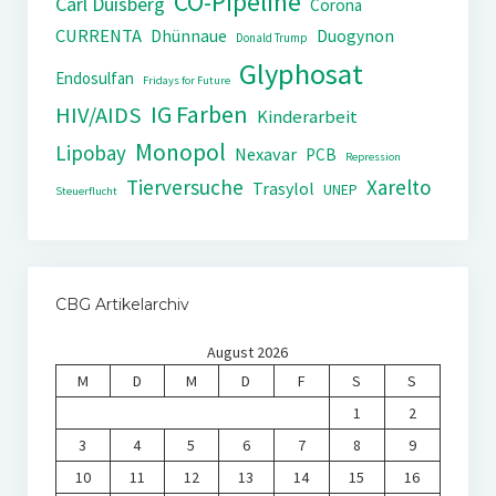
CO-Pipeline
Carl Duisberg
Corona
CURRENTA
Dhünnaue
Duogynon
Donald Trump
Glyphosat
Endosulfan
Fridays for Future
IG Farben
HIV/AIDS
Kinderarbeit
Monopol
Lipobay
Nexavar
PCB
Repression
Tierversuche
Xarelto
Trasylol
UNEP
Steuerflucht
CBG Artikelarchiv
August 2026
M
D
M
D
F
S
S
1
2
3
4
5
6
7
8
9
10
11
12
13
14
15
16