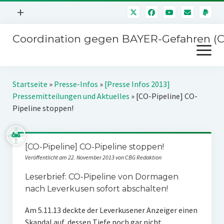
Menü
+
öffnen
Coordination gegen BAYER-Gefahren (
Mitmachen
Menü
Newsletter
öffnen
Presse
Kampagnen
Startseite
»
Presse-Infos
»
[Presse Infos 2013]
Über uns
Pressemitteilungen und Aktuelles
»
[CO-Pipeline] CO-
BAYER-Hauptversammlungen
Pipeline stoppen!
Kontakt
Stichwort BAYER
Impressum
Jahrestagung
[CO-Pipeline] CO-Pipeline stoppen!
Störfälle
Veröffentlicht am 22. November 2013 von CBG Redaktion
SPENDEN
Leserbrief: CO-Pipeline von Dormagen
nach Leverkusen sofort abschalten!
Am 5.11.13 deckte der Leverkusener Anzeiger einen
Skandal auf, dessen Tiefe noch gar nicht