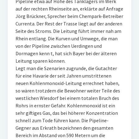
Pipeline etwa auf Höhe des Tanklagers im Werk
auf der rechten Rheinseite an, erklärte auf Anfrage
Jörg Brückner, Sprecher beim Chempark-Betreiber
Currenta. Der Rest der Trasse liegt auf der anderen
Seite des Stroms. Die Leitung führt immer nah am
Rhein entlang. Die Kurven und Umwege, die man
von der Pipeline zwischen Uerdingen und
Dormagen kenn t, hat sich Bayer bei der älteren
Leitung sparen können.
Legt man die Szenarien zugrunde, die Gutachter
für eine Havarie der seit Jahren umstrittenen
neuen Kohlenmonoxid-Leitung errechnet haben,
so wären trotzdem die Bewohner weiter Teile des
westlichen Wiesdorf bei einem totalen Bruch des
Rohrs in ernster Gefahr. Kohlenmonoxid ist ein
sehr giftiges Gas, das bei höherer Konzentration
schnell zum Tode führen kann. Die Pipeline-
Gegner aus Erkrath bezeichnen den gesamten
Bereich im Abstand von 590 Metern um die