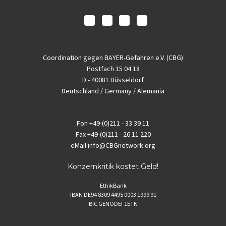
Coordination gegen BAYER-Gefahren e.V. (CBG)
Postfach 15 04 18
D - 40081 Düsseldorf
Deutschland / Germany / Alemania
Fon
+49-(0)211 - 33 39 11
Fax
+49-(0)211 - 26 11 220
eMail
info@CBGnetwork.org
Konzernkritik kostet Geld!
EthikBank
IBAN DE94 8309 4495 0003 1999 91
BIC GENODEF1ETK