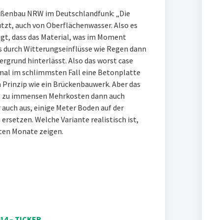
aßenbau NRW im Deutschlandfunk: „Die
ützt, auch von Oberflächenwasser. Also es
egt, dass das Material, was im Moment
 es durch Witterungseinflüsse wie Regen dann
rgrund hinterlässt. Also das worst case
 mal im schlimmsten Fall eine Betonplatte
 Prinzip wie ein Brückenbauwerk. Aber das
rde zu immensen Mehrkosten dann auch
 auch aus, einige Meter Boden auf der
ersetzen. Welche Variante realistisch ist,
ten Monate zeigen.
14 – TICKER