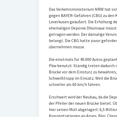
Das Verkehrsministerium NRW hat sich
gegen BAYER-Gefahren (CBG) zu den K
Leverkusen geäußert. Die Erhöhung de
ehemaligen Deponie Dhünnaue müsste
getragen werden. Der damalige Verurs
belangt. Die CBG hatte zuvor geforde
übernehmen müsse.
Die einstmals für 40.000 Autos geplan
Pkw benutzt. Ständig treten dadurch ne
Brücke vor dem Einsturz zu bewahren, 
Schweißtrupp im Einsatz. Weil die Brü
schneller als 60 km/h fahren.
Erschwert wird der Neubau, da die De
der Pfeiler der neuen Brücke bietet. 
hier seinen Müll abgelagert: 6,5 Milli
Konzentrationen an Arsen, Blei, Chr