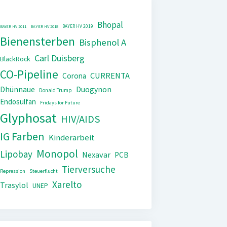
Bhopal
BAYER HV 2019
BAYER HV 2011
BAYER HV 2018
Bienensterben
Bisphenol A
Carl Duisberg
BlackRock
CO-Pipeline
CURRENTA
Corona
Dhünnaue
Duogynon
Donald Trump
Endosulfan
Fridays for Future
Glyphosat
HIV/AIDS
IG Farben
Kinderarbeit
Monopol
Lipobay
Nexavar
PCB
Tierversuche
Repression
Steuerflucht
Xarelto
Trasylol
UNEP