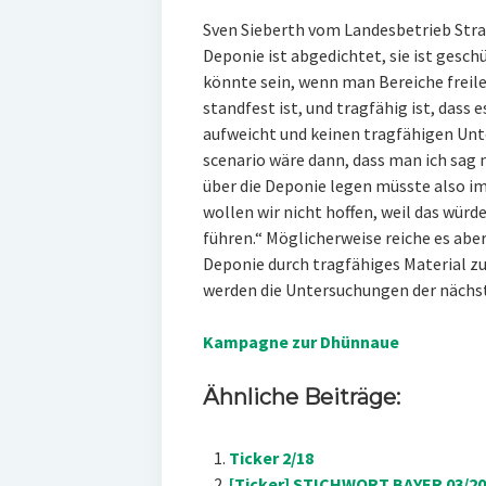
Sven Sieberth vom Landesbetrieb Str
Deponie ist abgedichtet, sie ist gesch
könnte sein, wenn man Bereiche freil
standfest ist, und tragfähig ist, dass
aufweicht und keinen tragfähigen Unte
scenario wäre dann, dass man ich sag
über die Deponie legen müsste also im
wollen wir nicht hoffen, weil das wü
führen.“ Möglicherweise reiche es aber
Deponie durch tragfähiges Material zu 
werden die Untersuchungen der nächs
Kampagne zur Dhünnaue
Ähnliche Beiträge:
Ticker 2/18
[Ticker] STICHWORT BAYER 03/20