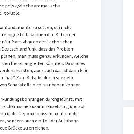
ie polyzyklische aromatische
 -toluole.
kenfundamente zu setzen, sei nicht
n einige Stoffe können den Beton der
or für Massivbau an der Technischen
m Deutschlandfunk, dass das Problem
r planen, man muss genau erkunden, welche
n den Beton angreifen könnten. Da sind es
werden müssten, aber auch das ist dann kein
n hat.“ Zum Beispiel durch spezielle
ven Schadstoffe nichts anhaben können.
Erkundungsbohrungen durchgeführt, mit
f ihre chemische Zusammensetzung und auf
enn in die Deponie müssen nicht nur die
en, sondern auch ein Teil der Autobahn
eue Brücke zu erreichen.