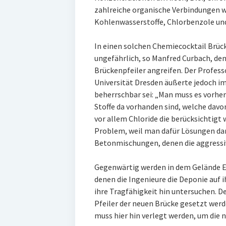
zahlreiche organische Verbindungen w
Kohlenwasserstoffe, Chlorbenzole und
In einen solchen Chemiecocktail Brüc
ungefährlich, so Manfred Curbach, den
Brückenpfeiler angreifen. Der Profess
Universität Dresden äußerte jedoch i
beherrschbar sei: „Man muss es vorhe
Stoffe da vorhanden sind, welche davo
vor allem Chloride die berücksichtigt 
Problem, weil man dafür Lösungen dan
Betonmischungen, denen die aggressi
Gegenwärtig werden in dem Gelände 
denen die Ingenieure die Deponie au
ihre Tragfähigkeit hin untersuchen. D
Pfeiler der neuen Brücke gesetzt werd
muss hier hin verlegt werden, um die n