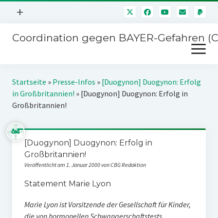
Menü
+
öffnen
Coordination gegen BAYER-Gefahren (
Mitmachen
Menü
Newsletter
öffnen
Presse
Kampagnen
Startseite
»
Presse-Infos
»
[Duogynon] Duogynon: Erfolg
Über uns
in Großbritannien!
»
[Duogynon] Duogynon: Erfolg in
BAYER-Hauptversammlungen
Großbritannien!
Kontakt
Stichwort BAYER
Impressum
Jahrestagung
[Duogynon] Duogynon: Erfolg in
Störfälle
Großbritannien!
SPENDEN
Veröffentlicht am 1. Januar 2000 von CBG Redaktion
Statement Marie Lyon
Marie Lyon ist Vorsitzende der Gesellschaft für Kinder,
die von hormonellen Schwangerschaftstests