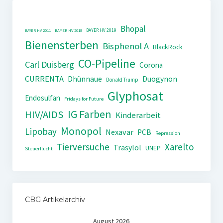
Bhopal
BAYER HV 2019
BAYER HV 2011
BAYER HV 2018
Bienensterben
Bisphenol A
BlackRock
CO-Pipeline
Carl Duisberg
Corona
CURRENTA
Dhünnaue
Duogynon
Donald Trump
Glyphosat
Endosulfan
Fridays for Future
IG Farben
HIV/AIDS
Kinderarbeit
Monopol
Lipobay
Nexavar
PCB
Repression
Tierversuche
Xarelto
Trasylol
UNEP
Steuerflucht
CBG Artikelarchiv
August 2026