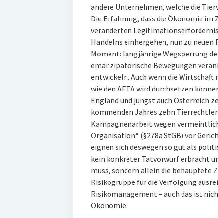
andere Unternehmen, welche die Tierv
Die Erfahrung, dass die Ökonomie im Z
veränderten Legitimationserfordernis
Handelns einhergehen, nun zu neuen F
Moment: langjährige Wegsperrung der 
emanzipatorische Bewegungen veranl
entwickeln. Auch wenn die Wirtschaft 
wie den AETA wird durchsetzen können,
England und jüngst auch Österreich z
kommenden Jahres zehn TierrechtlerIn
Kampagnenarbeit wegen vermeintliche
Organisation“ (§278a StGB) vor Gerich
eignen sich deswegen so gut als poli
kein konkreter Tatvorwurf erbracht u
muss, sondern allein die behauptete 
Risikogruppe für die Verfolgung ausrei
Risikomanagement – auch das ist nicht
Ökonomie.