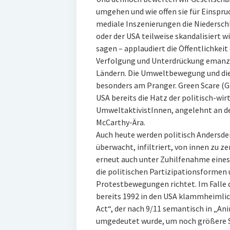
umgehen und wie offen sie für Einspr
mediale Inszenierungen die Niedersc
oder der USA teilweise skandalisiert 
sagen – applaudiert die Öffentlichkeit
Verfolgung und Unterdrückung emanz
Ländern. Die Umweltbewegung und di
besonders am Pranger. Green Scare (G
USA bereits die Hatz der politisch-wir
UmweltaktivistInnen, angelehnt an d
McCarthy-Ära.
Auch heute werden politisch Andersd
überwacht, infiltriert, von innen zu 
erneut auch unter Zuhilfenahme eines 
die politischen Partizipationsformen u
Protestbewegungen richtet. Im Falle d
bereits 1992 in den USA klammheimlic
Act“, der nach 9/11 semantisch in „An
umgedeutet wurde, um noch größere S