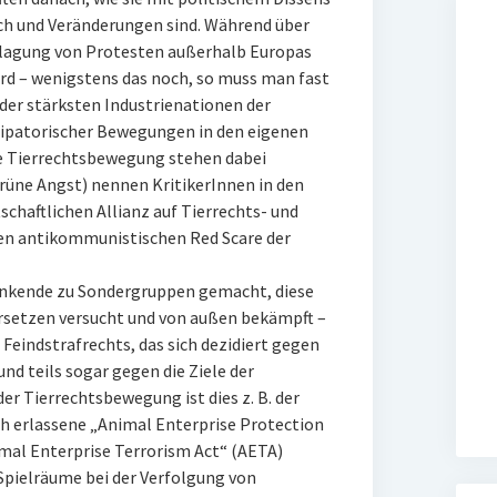
uch und Veränderungen sind. Während über
hlagung von Protesten außerhalb Europas
wird – wenigstens das noch, so muss man fast
 der stärksten Industrienationen der
ipatorischer Bewegungen in den eigenen
e Tierrechtsbewegung stehen dabei
rüne Angst) nennen KritikerInnen in den
tschaftlichen Allianz auf Tierrechts- und
en antikommunistischen Red Scare der
enkende zu Sondergruppen gemacht, diese
zersetzen versucht und von außen bekämpft –
Feindstrafrechts, das sich dezidiert gegen
nd teils sogar gegen die Ziele der
er Tierrechtsbewegung ist dies z. B. der
h erlassene „Animal Enterprise Protection
imal Enterprise Terrorism Act“ (AETA)
pielräume bei der Verfolgung von