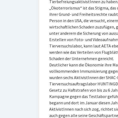
TierbefreiungsaktivistInnen zu haben
„Ökoterrorismus“ ist das Stigma, das 
ihrer Grund- und Freiheitsrechte raubt
Person in den USA, die versucht, ei
wirtschaftlichen Schaden zuzufügen, g
unter anderem die Sicherung von auss
Erstellen von Foto- und Videoaufnahm
Tierversuchslabor, kann laut AETA ebe
werden wie das Verteilen von Flugblät
Schaden der Unternehmen gereicht.
Deutlicher kann die Ökonomie ihre M
vollkommenden Immunisierung gegen s
wurden sechs AktivistInnen der SHAC
Tierversuchsauftragslabor HUNTINGD
Gesetz zu Haftstrafen von bis zu 6 Jahr
Kampagne gegen das Testlabor geführ
begann und dort im Januar diesen Jahr
AktivistInnen nach sich zog, richtet s
auch gegen alle seine Geschäftspartn