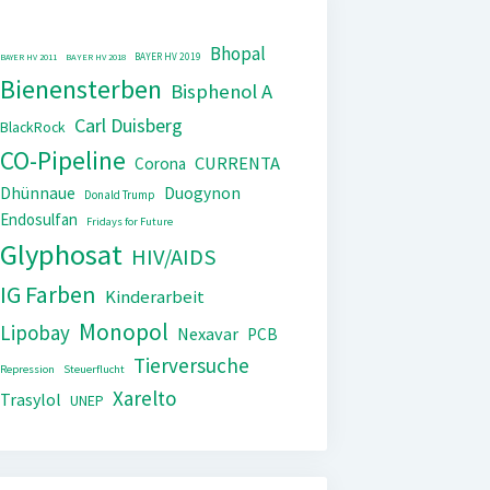
Bhopal
BAYER HV 2019
BAYER HV 2011
BAYER HV 2018
Bienensterben
Bisphenol A
Carl Duisberg
BlackRock
CO-Pipeline
CURRENTA
Corona
Dhünnaue
Duogynon
Donald Trump
Endosulfan
Fridays for Future
Glyphosat
HIV/AIDS
IG Farben
Kinderarbeit
Monopol
Lipobay
Nexavar
PCB
Tierversuche
Repression
Steuerflucht
Xarelto
Trasylol
UNEP