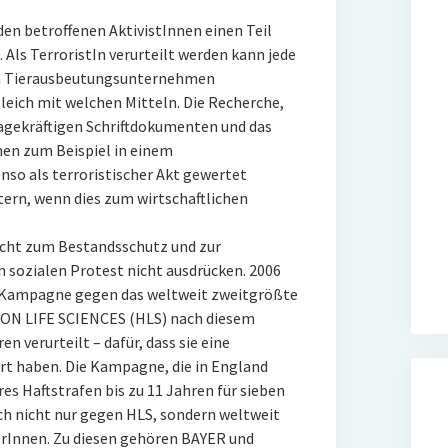
.
den betroffenen AktivistInnen einen Teil
. Als TerroristIn verurteilt werden kann jede
nem Tierausbeutungsunternehmen
leich mit welchen Mitteln. Die Recherche,
agekräftigen Schriftdokumenten und das
en zum Beispiel in einem
nso als terroristischer Akt gewertet
tern, wenn dies zum wirtschaftlichen
acht zum Bestandsschutz und zur
ozialen Protest nicht ausdrücken. 2006
-Kampagne gegen das weltweit zweitgrößte
ON LIFE SCIENCES (HLS) nach diesem
en verurteilt – dafür, dass sie eine
t haben. Die Kampagne, die in England
es Haftstrafen bis zu 11 Jahren für sieben
ich nicht nur gegen HLS, sondern weltweit
erInnen. Zu diesen gehören BAYER und