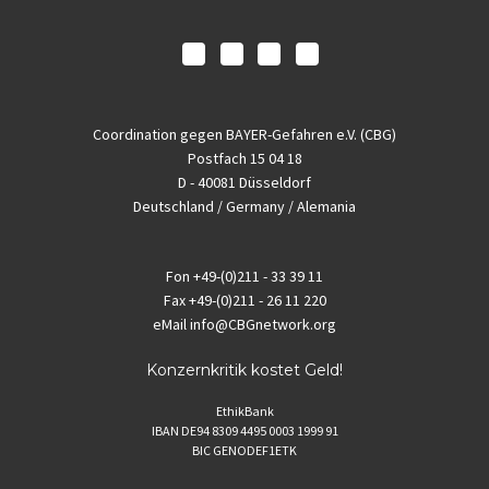
Coordination gegen BAYER-Gefahren e.V. (CBG)
Postfach 15 04 18
D - 40081 Düsseldorf
Deutschland / Germany / Alemania
Fon
+49-(0)211 - 33 39 11
Fax
+49-(0)211 - 26 11 220
eMail
info@CBGnetwork.org
Konzernkritik kostet Geld!
EthikBank
IBAN DE94 8309 4495 0003 1999 91
BIC GENODEF1ETK