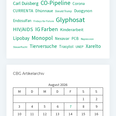
CO-Pipeline
Carl Duisberg
Corona
CURRENTA
Dhünnaue
Duogynon
Donald Trump
Glyphosat
Endosulfan
Fridays for Future
IG Farben
HIV/AIDS
Kinderarbeit
Monopol
Lipobay
Nexavar
PCB
Repression
Tierversuche
Xarelto
Trasylol
UNEP
Steuerflucht
CBG Artikelarchiv
August 2026
M
D
M
D
F
S
S
1
2
3
4
5
6
7
8
9
10
11
12
13
14
15
16