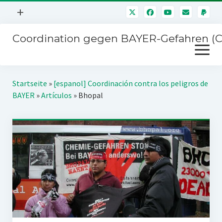
Menü
+
öffnen
Coordination gegen BAYER-Gefahren (
Mitmachen
Menü
Newsletter
öffnen
Presse
Kampagnen
Startseite
»
[espanol] Coordinación contra los peligros de
Über uns
BAYER
»
Artículos
»
Bhopal
BAYER-Hauptversammlungen
Kontakt
Stichwort BAYER
Impressum
Jahrestagung
Störfälle
SPENDEN