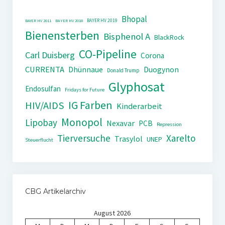
Bhopal
BAYER HV 2019
BAYER HV 2011
BAYER HV 2018
Bienensterben
Bisphenol A
BlackRock
CO-Pipeline
Carl Duisberg
Corona
CURRENTA
Dhünnaue
Duogynon
Donald Trump
Glyphosat
Endosulfan
Fridays for Future
IG Farben
HIV/AIDS
Kinderarbeit
Monopol
Lipobay
Nexavar
PCB
Repression
Tierversuche
Xarelto
Trasylol
UNEP
Steuerflucht
CBG Artikelarchiv
August 2026