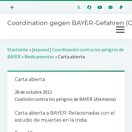
Menü
+
öffnen
Coordination gegen BAYER-Gefahren (
Mitmachen
Menü
Newsletter
öffnen
Presse
Kampagnen
Startseite
»
[espanol] Coordinación contra los peligros de
Über uns
BAYER
»
Medicamentos
»
Carta abierta
BAYER-Hauptversammlungen
Kontakt
Stichwort BAYER
Impressum
Carta abierta
Jahrestagung
Störfälle
28 de octubre 2011
Coalición contra los peligros de BAYER (Alemania)
SPENDEN
Carta abierta a BAYER: Relacionadas con el
estudio de muertes en la India