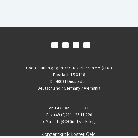
Coordination gegen BAYER-Gefahren e.V. (CBG)
Postfach 15 04 18
D - 40081 Düsseldorf
Deutschland / Germany / Alemania
Fon
+49-(0)211 - 33 39 11
Fax
+49-(0)211 - 26 11 220
eMail
info@CBGnetwork.org
Konzernkritik kostet Geld!