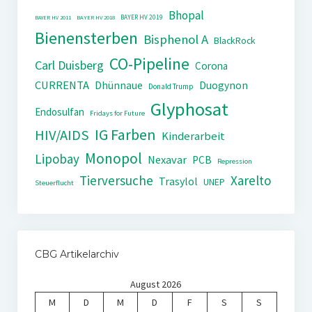
Bhopal
BAYER HV 2019
BAYER HV 2011
BAYER HV 2018
Bienensterben
Bisphenol A
BlackRock
CO-Pipeline
Carl Duisberg
Corona
CURRENTA
Dhünnaue
Duogynon
Donald Trump
Glyphosat
Endosulfan
Fridays for Future
IG Farben
HIV/AIDS
Kinderarbeit
Monopol
Lipobay
Nexavar
PCB
Repression
Tierversuche
Xarelto
Trasylol
UNEP
Steuerflucht
CBG Artikelarchiv
August 2026
M
D
M
D
F
S
S