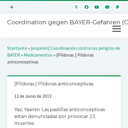
Menü
+
öffnen
Coordination gegen BAYER-Gefahren (
Mitmachen
Menü
Newsletter
öffnen
Presse
Kampagnen
Startseite
»
[espanol] Coordinación contra los peligros de
Über uns
BAYER
»
Medicamentos
»
[Píldoras ] Píldoras
BAYER-Hauptversammlungen
anticonceptivas
Kontakt
Stichwort BAYER
Impressum
Jahrestagung
[Píldoras ] Píldoras anticonceptivas
Störfälle
12 de Junio de 2013
SPENDEN
Yaz, Yasmin: Las pastillas anticonceptivas
estan denunciadas por provocar 23
muertes