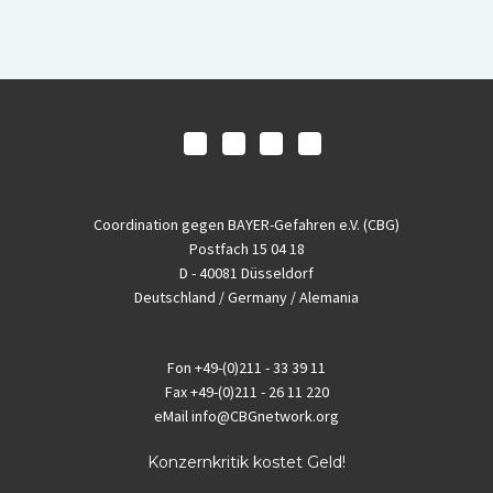
Coordination gegen BAYER-Gefahren e.V. (CBG)
Postfach 15 04 18
D - 40081 Düsseldorf
Deutschland / Germany / Alemania
Fon
+49-(0)211 - 33 39 11
Fax
+49-(0)211 - 26 11 220
eMail
info@CBGnetwork.org
Konzernkritik kostet Geld!