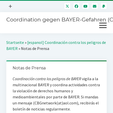
Menü
+
öffnen
Coordination gegen BAYER-Gefahren (
Mitmachen
Menü
Newsletter
öffnen
Presse
Kampagnen
Startseite
»
[espanol] Coordinación contra los peligros de
Über uns
BAYER
»
Notas de Prensa
BAYER-Hauptversammlungen
Kontakt
Stichwort BAYER
Impressum
Notas de Prensa
Jahrestagung
Störfälle
Coordinación contra los peligros de BAYER
vigila a la
multinacional BAYER y coordina actividades contra
SPENDEN
la violación de derechos humanos y
medioambientales por parte de BAYER. Si mandas
un mensaje (CBGnetwork(at)aol.com), recibirás el
boletín de noticias regularmente.