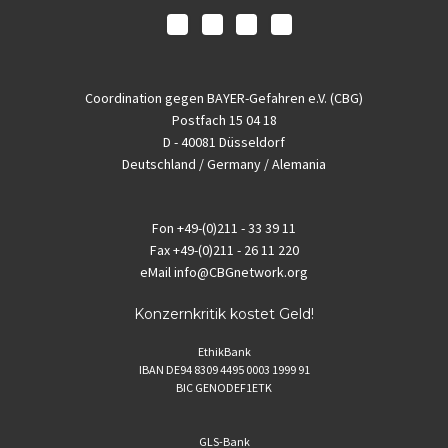
Coordination gegen BAYER-Gefahren e.V. (CBG)
Postfach 15 04 18
D - 40081 Düsseldorf
Deutschland / Germany / Alemania
Fon
+49-(0)211 - 33 39 11
Fax
+49-(0)211 - 26 11 220
eMail
info@CBGnetwork.org
Konzernkritik kostet Geld!
EthikBank
IBAN DE94 8309 4495 0003 1999 91
BIC GENODEF1ETK
GLS-Bank