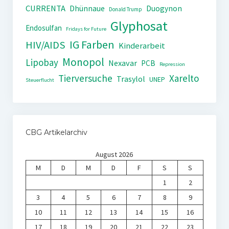
CURRENTA
Dhünnaue
Duogynon
Donald Trump
Glyphosat
Endosulfan
Fridays for Future
IG Farben
HIV/AIDS
Kinderarbeit
Monopol
Lipobay
Nexavar
PCB
Repression
Tierversuche
Xarelto
Trasylol
UNEP
Steuerflucht
CBG Artikelarchiv
August 2026
M
D
M
D
F
S
S
1
2
3
4
5
6
7
8
9
10
11
12
13
14
15
16
17
18
19
20
21
22
23