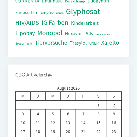
CURRENTA
Dhünnaue
Duogynon
Donald Trump
Glyphosat
Endosulfan
Fridays for Future
IG Farben
HIV/AIDS
Kinderarbeit
Monopol
Lipobay
Nexavar
PCB
Repression
Tierversuche
Xarelto
Trasylol
UNEP
Steuerflucht
CBG Artikelarchiv
August 2026
M
D
M
D
F
S
S
1
2
3
4
5
6
7
8
9
10
11
12
13
14
15
16
17
18
19
20
21
22
23