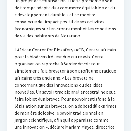
un projet de scolarisation. Elle se proclame à son
de trompe adepte du « commerce équitable » et du
« développement durable » et se montre
convaincue de limpact positif de ses activités
économiques sur lenvironnement et les conditions
de vie des habitants de Morarano.
LAfrican Center for Biosafety (ACB, Centre africain
pour la biodiversité) est dun autre avis. Cette
organisation reproche à Serdex davoir tout
simplement fait breveter à son profit une pratique
africaine très ancienne. « Les brevets ne
concernent que des innovations ou des idées
nouvelles. Un savoir traditionnel ancestral ne peut
faire lobjet dun brevet. Pour pouvoir satisfaire à la
législation sur les brevets, on a dabord dû exprimer
de manière dolosive le savoir traditionnel en
jargon scientifique, afin quil apparaisse comme
une innovation », déclare Mariam Mayet, directrice