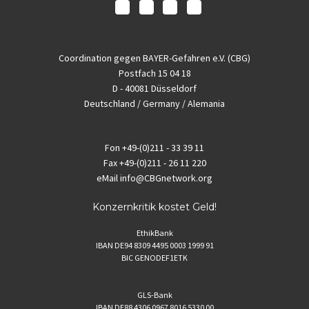
Coordination gegen BAYER-Gefahren e.V. (CBG)
Postfach 15 04 18
D - 40081 Düsseldorf
Deutschland / Germany / Alemania
Fon
+49-(0)211 - 33 39 11
Fax
+49-(0)211 - 26 11 220
eMail
info@CBGnetwork.org
Konzernkritik kostet Geld!
EthikBank
IBAN DE94 8309 4495 0003 1999 91
BIC GENODEF1ETK
GLS-Bank
IBAN DE88 4306 0967 8016 5330 00