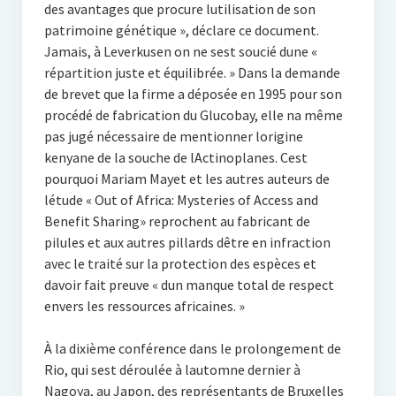
des avantages que procure lutilisation de son
patrimoine génétique », déclare ce document.
Jamais, à Leverkusen on ne sest soucié dune «
répartition juste et équilibrée. » Dans la demande
de brevet que la firme a déposée en 1995 pour son
procédé de fabrication du Glucobay, elle na même
pas jugé nécessaire de mentionner lorigine
kenyane de la souche de lActinoplanes. Cest
pourquoi Mariam Mayet et les autres auteurs de
létude « Out of Africa: Mysteries of Access and
Benefit Sharing» reprochent au fabricant de
pilules et aux autres pillards dêtre en infraction
avec le traité sur la protection des espèces et
davoir fait preuve « dun manque total de respect
envers les ressources africaines. »
À la dixième conférence dans le prolongement de
Rio, qui sest déroulée à lautomne dernier à
Nagoya, au Japon, des représentants de Bruxelles