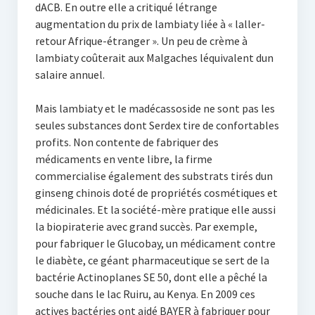
dACB. En outre elle a critiqué létrange
augmentation du prix de lambiaty liée à « laller-
retour Afrique-étranger ». Un peu de crème à
lambiaty coûterait aux Malgaches léquivalent dun
salaire annuel.
Mais lambiaty et le madécassoside ne sont pas les
seules substances dont Serdex tire de confortables
profits. Non contente de fabriquer des
médicaments en vente libre, la firme
commercialise également des substrats tirés dun
ginseng chinois doté de propriétés cosmétiques et
médicinales. Et la société-mère pratique elle aussi
la biopiraterie avec grand succès. Par exemple,
pour fabriquer le Glucobay, un médicament contre
le diabète, ce géant pharmaceutique se sert de la
bactérie Actinoplanes SE 50, dont elle a pêché la
souche dans le lac Ruiru, au Kenya. En 2009 ces
actives bactéries ont aidé BAYER à fabriquer pour