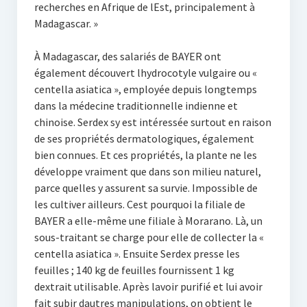
recherches en Afrique de lEst, principalement à
Madagascar. »
À Madagascar, des salariés de BAYER ont
également découvert lhydrocotyle vulgaire ou «
centella asiatica », employée depuis longtemps
dans la médecine traditionnelle indienne et
chinoise. Serdex sy est intéressée surtout en raison
de ses propriétés dermatologiques, également
bien connues. Et ces propriétés, la plante ne les
développe vraiment que dans son milieu naturel,
parce quelles y assurent sa survie. Impossible de
les cultiver ailleurs. Cest pourquoi la filiale de
BAYER a elle-même une filiale à Morarano. Là, un
sous-traitant se charge pour elle de collecter la «
centella asiatica ». Ensuite Serdex presse les
feuilles ; 140 kg de feuilles fournissent 1 kg
dextrait utilisable. Après lavoir purifié et lui avoir
fait subir dautres manipulations, on obtient le