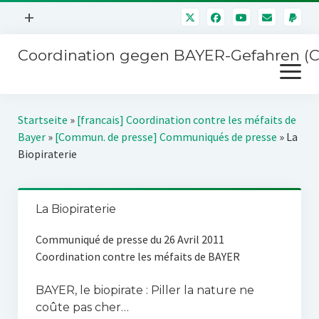
Menü
+
öffnen
Coordination gegen BAYER-Gefahren (
Mitmachen
Menü
Newsletter
öffnen
Presse
Kampagnen
Startseite
»
[francais] Coordination contre les méfaits de
Über uns
Bayer
»
[Commun. de presse] Communiqués de presse
»
La
BAYER-Hauptversammlungen
Biopiraterie
Kontakt
Stichwort BAYER
Impressum
Jahrestagung
La Biopiraterie
Störfälle
Communiqué de presse du 26 Avril 2011
SPENDEN
Coordination contre les méfaits de BAYER
BAYER, le biopirate : Piller la nature ne
coûte pas cher…