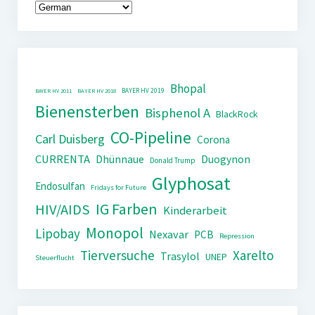
Bhopal
BAYER HV 2019
BAYER HV 2011
BAYER HV 2018
Bienensterben
Bisphenol A
BlackRock
CO-Pipeline
Carl Duisberg
Corona
CURRENTA
Dhünnaue
Duogynon
Donald Trump
Glyphosat
Endosulfan
Fridays for Future
IG Farben
HIV/AIDS
Kinderarbeit
Monopol
Lipobay
Nexavar
PCB
Repression
Tierversuche
Xarelto
Trasylol
UNEP
Steuerflucht