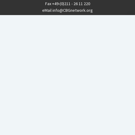
Fax
+49-(0)211 - 26 11 220
eMail
info@CBGnetwork.org
Konzernkritik kostet Geld!
EthikBank
IBAN DE94 8309 4495 0003 1999 91
BIC GENODEF1ETK
GLS-Bank
IBAN DE88 4306 0967 8016 5330 00
BIC GENODEM1GLS
Postfinance (Schweiz)
IBAN CH06 0900 0000 1578 8209 4
BIC POFICHBEXXX
Coordination gegen BAYER-Gefahren (CBG)
Startup Blog
von Compete Themes.