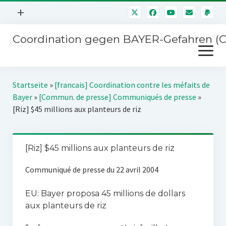
Menü
+
öffnen
Coordination gegen BAYER-Gefahren (
Mitmachen
Menü
Newsletter
öffnen
Presse
Kampagnen
Startseite
»
[francais] Coordination contre les méfaits de
Über uns
Bayer
»
[Commun. de presse] Communiqués de presse
»
BAYER-Hauptversammlungen
[Riz] $45 millions aux planteurs de riz
Kontakt
Stichwort BAYER
Impressum
Jahrestagung
[Riz] $45 millions aux planteurs de riz
Störfälle
Communiqué de presse du 22 avril 2004
SPENDEN
EU: Bayer proposa 45 millions de dollars
aux planteurs de riz