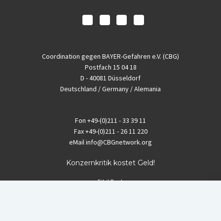
Coordination gegen BAYER-Gefahren e.V. (CBG)
Postfach 15 04 18
D - 40081 Düsseldorf
Deutschland / Germany / Alemania
Fon
+49-(0)211 - 33 39 11
Fax
+49-(0)211 - 26 11 220
eMail
info@CBGnetwork.org
Konzernkritik kostet Geld!
EthikBank
IBAN DE94 8309 4495 0003 1999 91
BIC GENODEF1ETK