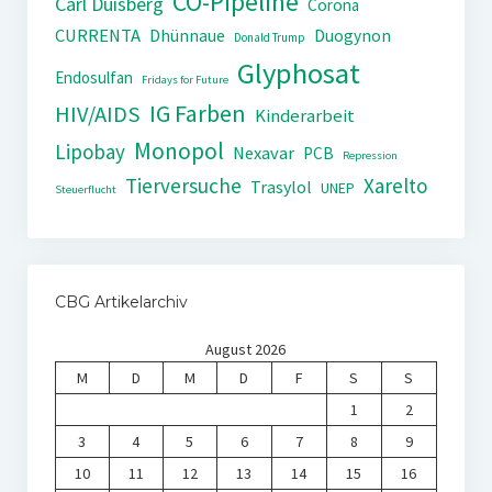
CO-Pipeline
Carl Duisberg
Corona
CURRENTA
Dhünnaue
Duogynon
Donald Trump
Glyphosat
Endosulfan
Fridays for Future
IG Farben
HIV/AIDS
Kinderarbeit
Monopol
Lipobay
Nexavar
PCB
Repression
Tierversuche
Xarelto
Trasylol
UNEP
Steuerflucht
CBG Artikelarchiv
August 2026
M
D
M
D
F
S
S
1
2
3
4
5
6
7
8
9
10
11
12
13
14
15
16