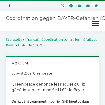
Menü
+
öffnen
Coordination gegen BAYER-Gefahren (
Mitmachen
Menü
Newsletter
öffnen
Presse
Kampagnen
Startseite
»
[francais] Coordination contre les méfaits de
Über uns
Bayer
»
OGM
»
Riz OGM
BAYER-Hauptversammlungen
Kontakt
Stichwort BAYER
Impressum
Riz OGM
Jahrestagung
Störfälle
30 avril 2009, Greenpeace
SPENDEN
Greenpeace dénonce les risques du riz
génétiquement modifié LL62 de Bayer
Du riz génétiquement modifié (GM) bientôt dans