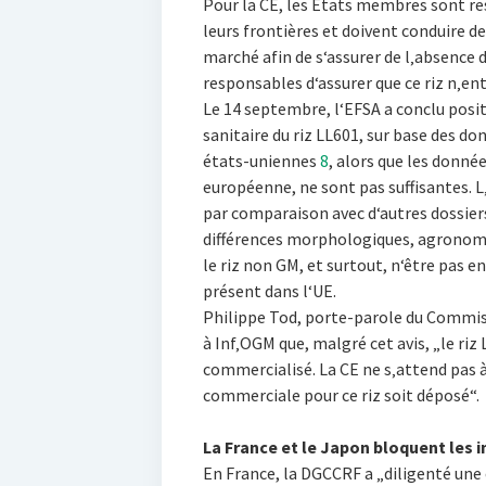
Pour la CE, les Etats membres sont r
leurs frontières et doivent conduire de
marché afin de s‘assurer de l‚absence 
responsables d‘assurer que ce riz n‚en
Le 14 septembre, l‘EFSA a conclu posit
sanitaire du riz LL601, sur base des 
états-uniennes
8
, alors que les donnée
européenne, ne sont pas suffisantes. 
par comparaison avec d‘autres dossiers
différences morphologiques, agronomi
le riz non GM, et surtout, n‘être pas e
présent dans l‘UE.
Philippe Tod, porte-parole du Commis
à Inf‚OGM que, malgré cet avis, „le riz 
commercialisé. La CE ne s‚attend pas 
commerciale pour ce riz soit déposé“.
La France et le Japon bloquent les 
En France, la DGCCRF a „diligenté une