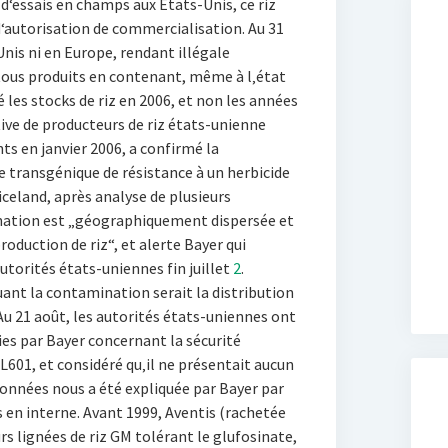
 d‘essais en champs aux Etats-Unis, ce riz
d‘autorisation de commercialisation. Au 31
s-Unis ni en Europe, rendant illégale
 tous produits en contenant, même à l‚état
é les stocks de riz en 2006, et non les années
tive de producteurs de riz états-unienne
nts en janvier 2006, a confirmé la
e transgénique de résistance à un herbicide
celand, après analyse de plusieurs
nation est „géographiquement dispersée et
roduction de riz“, et alerte Bayer qui
torités états-uniennes fin juillet
2
.
ant la contamination serait la distribution
 Au 21 août, les autorités états-uniennes ont
ies par Bayer concernant la sécurité
L601, et considéré qu‚il ne présentait aucun
 données nous a été expliquée par Bayer par
es en interne. Avant 1999, Aventis (rachetée
rs lignées de riz GM tolérant le glufosinate,