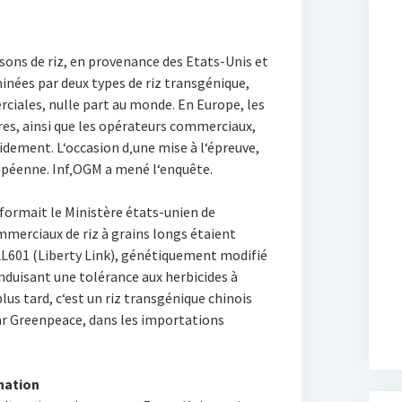
sons de riz, en provenance des Etats-Unis et
inées par deux types de riz transgénique,
iales, nulle part au monde. En Europe, les
es, ainsi que les opérateurs commerciaux,
pidement. L‘occasion d‚une mise à l‘épreuve,
ropéenne. Inf‚OGM a mené l‘enquête.
informait le Ministère états-unien de
mmerciaux de riz à grains longs étaient
LL601 (Liberty Link), génétiquement modifié
induisant une tolérance aux herbicides à
lus tard, c‘est un riz transgénique chinois
par Greenpeace, dans les importations
nation