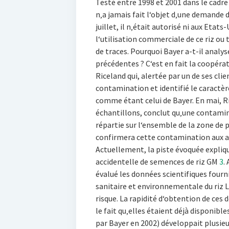
Testé entre 1998 et 2001 dans le cadre
n‚a jamais fait l‘objet d‚une demande 
juillet, il n‚était autorisé ni aux Etat
l‘utilisation commerciale de ce riz ou
de traces. Pourquoi Bayer a-t-il analys
précédentes ? C‘est en fait la coopéra
Riceland qui, alertée par un de ses clie
contamination et identifié le caractèr
comme étant celui de Bayer. En mai, Ri
échantillons, conclut qu‚une contami
répartie sur l‘ensemble de la zone de p
confirmera cette contamination aux au
Actuellement, la piste évoquée expliqu
accidentelle de semences de riz GM
3
.
évalué les données scientifiques fourn
sanitaire et environnementale du riz L
risque. La rapidité d‘obtention de ces
le fait qu‚elles étaient déjà disponibl
par Bayer en 2002) développait plusieu