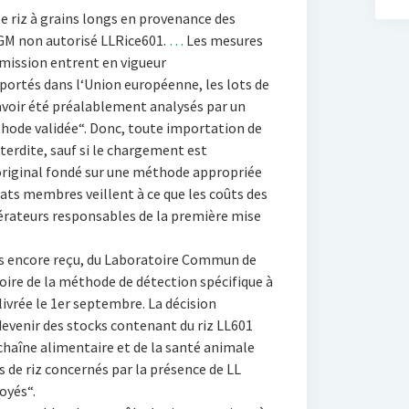
 le riz à grains longs en provenance des
 GM non autorisé LLRice601.
…
Les mesures
mission entrent en vigueur
ortés dans l‘Union européenne, les lots de
 avoir été préalablement analysés par un
hode validée“. Donc, toute importation de
nterdite, sauf si le chargement est
riginal fondé sur une méthode appropriée
États membres veillent à ce que les coûts des
érateurs responsables de la première mise
pas encore reçu, du Laboratoire Commun de
oire de la méthode de détection spécifique à
élivrée le 1er septembre. La décision
devenir des stocks contenant du riz LL601
haîne alimentaire et de la santé animale
s de riz concernés par la présence de LL
oyés“.