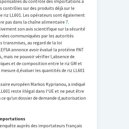
esponsables du contrôle des importations à
s contrôles sur des produits déjà sur le
de riz LL601. Les opérateurs sont également
tre pas dans la chaîne alimentaire
7
.
ivement son avis scientifique sur la sécurité
données communiquées par les autorités
s transmises, au regard de la loi
L‚EFSA annonce avoir évalué la protéine PAT
, mais ne pouvoir vérifier l‚absence de
ques et de composition entre le riz GM et
n mesure d‚évaluer les quantités de riz LL601
saire européen Markos Kyprianou, a indiqué
LL601 reste illégal dans l‘UE et ne peut être
à ce qu‘un dossier de demande d‚autorisation
importations
 enquête auprès des importateurs français