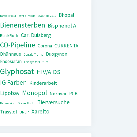
Bhopal
BAYER HV 2019
BAYER HV 2011
BAYER HV 2018
Bienensterben
Bisphenol A
Carl Duisberg
BlackRock
CO-Pipeline
CURRENTA
Corona
Dhünnaue
Duogynon
Donald Trump
Endosulfan
Fridays for Future
Glyphosat
HIV/AIDS
IG Farben
Kinderarbeit
Monopol
Lipobay
Nexavar
PCB
Tierversuche
Repression
Steuerflucht
Xarelto
Trasylol
UNEP