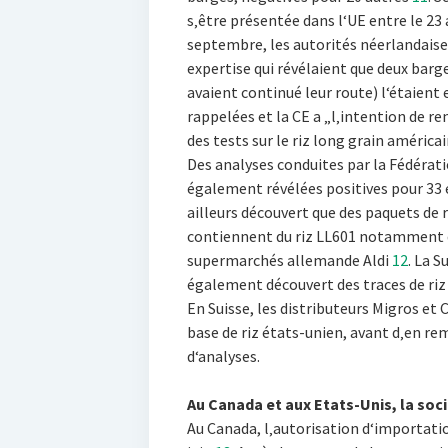
s‚être présentée dans l‘UE entre le 23 
septembre, les autorités néerlandaise
expertise qui révélaient que deux barg
avaient continué leur route) l‘étaient e
rappelées et la CE a „l‚intention de r
des tests sur le riz long grain américai
Des analyses conduites par la Fédérat
également révélées positives pour 33 
ailleurs découvert que des paquets de 
contiennent du riz LL601 notamment d
supermarchés allemande Aldi
12
. La S
également découvert des traces de riz 
En Suisse, les distributeurs Migros et 
base de riz états-unien, avant d‚en re
d‘analyses.
Au Canada et aux Etats-Unis, la soci
Au Canada, l‚autorisation d‘importati