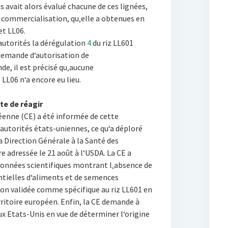
is avait alors évalué chacune de ces lignées,
 commercialisation, qu‚elle a obtenues en
et LL06.
autorités la dérégulation
4
du riz LL601
 demande d‘autorisation de
e, il est précisé qu‚aucune
LL06 n‘a encore eu lieu.
te de réagir
enne (CE) a été informée de cette
 autorités états-uniennes, ce qu‘a déploré
a Direction Générale à la Santé des
 adressée le 21 août à l‘USDA. La CE a
données scientifiques montrant l‚absence de
entielles d‘aliments et de semences
on validée comme spécifique au riz LL601 en
erritoire européen. Enfin, la CE demande à
x Etats-Unis en vue de déterminer l‘origine