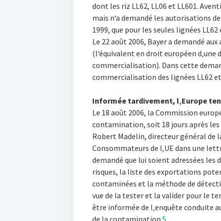
dont les riz LL62, LL06 et LL601. Avent
mais n‘a demandé les autorisations de
1999, que pour les seules lignées LL62 
Le 22 août 2006, Bayer a demandé aux 
(l‘équivalent en droit européen d‚une
commercialisation). Dans cette demand
commercialisation des lignées LL62 et 
Informée tardivement, l‚Europe ten
Le 18 août 2006, la Commission europé
contamination, soit 18 jours après les
Robert Madelin, directeur général de l
Consommateurs de l‚UE dans une lettre
demandé que lui soient adressées les 
risques, la liste des exportations pot
contaminées et la méthode de détecti
vue de la tester et la valider pour le t
être informée de l‚enquête conduite au
de la contamination
5
.