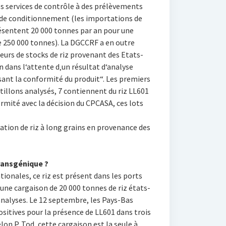
ses services de contrôle à des prélèvements
rs de conditionnement (les importations de
ésentent 20 000 tonnes par an pour une
250 000 tonnes). La DGCCRF a en outre
urs de stocks de riz provenant des Etats-
 dans l‘attente d‚un résultat d‘analyse
ssant la conformité du produit“. Les premiers
illons analysés, 7 contiennent du riz LL601
ormité avec la décision du CPCASA, ces lots
ation de riz à long grains en provenance des
ransgénique ?
onales, ce riz est présent dans les ports
une cargaison de 20 000 tonnes de riz états-
analyses. Le 12 septembre, les Pays-Bas
ositives pour la présence de LL601 dans trois
elon P. Tod, cette cargaison est la seule à