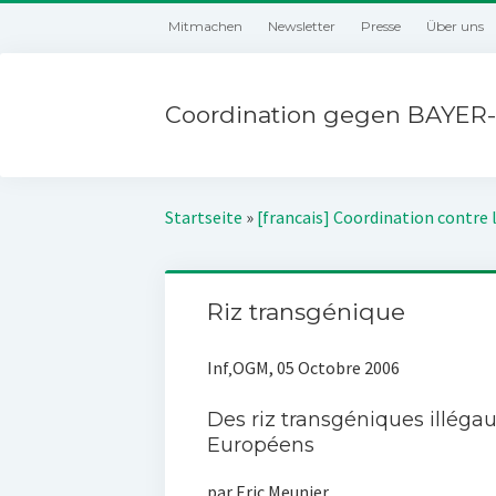
Mitmachen
Newsletter
Presse
Über uns
Coordination gegen BAYER-
Startseite
»
[francais] Coordination contre 
Riz transgénique
Inf‚OGM, 05 Octobre 2006
Des riz transgéniques illégaux
Européens
par Eric Meunier