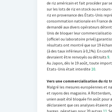
de riz américain et fait procéder par 
sur les lots de riz en stock ou en cou
riz en provenance des États-Unis repr
consommation nationale en France de 
demandé aux divers opérateurs détente
Unis de bloquer leur commercialisation
(officiel ou laboratoire privé) garanti
résultats ont montré que sur 19 échant
(à des taux inférieurs à 0,1%). En conf
devraient être renvoyés ou détruits
9
.
Au Japon, dès le 19 août, toute import
Etats-Unis était interdite
10
.
Vers une commercialisation du riz t
Malgré les mesures européennes et nati
et rayons des magasins. A Rotterdam, 
unien avait été bloquée fin août pour 
déclaraient que ces analyses étaient p
barges, négatives pour 20 autres
11
. S