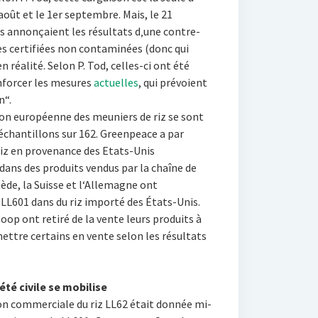
août et le 1er septembre. Mais, le 21
s annonçaient les résultats d‚une contre-
es certifiées non contaminées (donc qui
n réalité. Selon P. Tod, celles-ci ont été
enforcer les mesures
actuelles
, qui prévoient
n“.
ion européenne des meuniers de riz se sont
échantillons sur 162. Greenpeace a par
riz en provenance des Etats-Unis
ans des produits vendus par la chaîne de
uède, la Suisse et l‘Allemagne ont
LL601 dans du riz importé des États-Unis.
Coop ont retiré de la vente leurs produits à
mettre certains en vente selon les résultats
été civile se mobilise
on commerciale du riz LL62 était donnée mi-