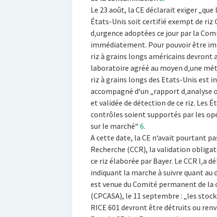
Le 23 août, la CE déclarait exiger „que
États-Unis soit certifié exempt de riz
d‚urgence adoptées ce jour par la Com
immédiatement. Pour pouvoir être imp
riz à grains longs américains devront
laboratoire agréé au moyen d‚une mét
riz à grains longs des Etats-Unis est i
accompagné d‘un „rapport d‚analyse o
et validée de détection de ce riz. Les 
contrôles soient supportés par les op
sur le marché“
6
.
A cette date, la CE n‘avait pourtant 
Recherche (CCR), la validation obligat
ce riz élaborée par Bayer. Le CCR l‚a d
indiquant la marche à suivre quant au 
est venue du Comité permanent de la c
(CPCASA), le 11 septembre : „les stock
RICE 601 devront être détruits ou renv