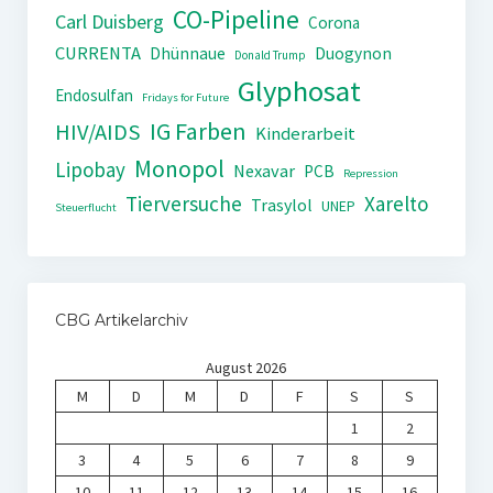
CO-Pipeline
Carl Duisberg
Corona
CURRENTA
Dhünnaue
Duogynon
Donald Trump
Glyphosat
Endosulfan
Fridays for Future
IG Farben
HIV/AIDS
Kinderarbeit
Monopol
Lipobay
Nexavar
PCB
Repression
Tierversuche
Xarelto
Trasylol
UNEP
Steuerflucht
CBG Artikelarchiv
August 2026
M
D
M
D
F
S
S
1
2
3
4
5
6
7
8
9
10
11
12
13
14
15
16