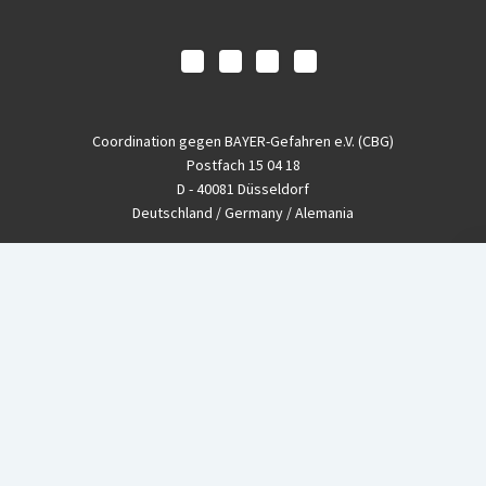
Coordination gegen BAYER-Gefahren e.V. (CBG)
Postfach 15 04 18
D - 40081 Düsseldorf
Deutschland / Germany / Alemania
Fon
+49-(0)211 - 33 39 11
Fax
+49-(0)211 - 26 11 220
eMail
info@CBGnetwork.org
Konzernkritik kostet Geld!
EthikBank
IBAN DE94 8309 4495 0003 1999 91
BIC GENODEF1ETK