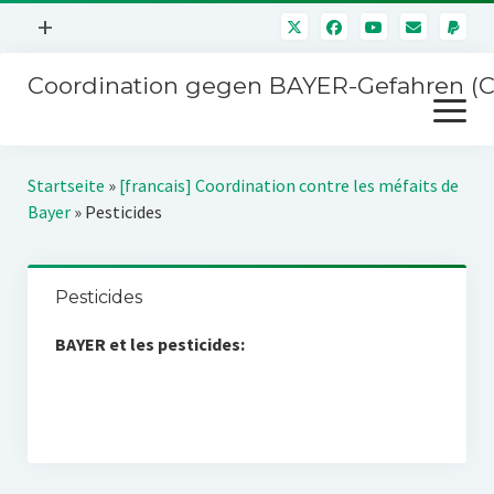
Menü
+
öffnen
Coordination gegen BAYER-Gefahren (
Mitmachen
Menü
Newsletter
öffnen
Presse
Kampagnen
Startseite
»
[francais] Coordination contre les méfaits de
Über uns
Bayer
»
Pesticides
BAYER-Hauptversammlungen
Kontakt
Stichwort BAYER
Impressum
Pesticides
Jahrestagung
Störfälle
BAYER et les pesticides:
SPENDEN