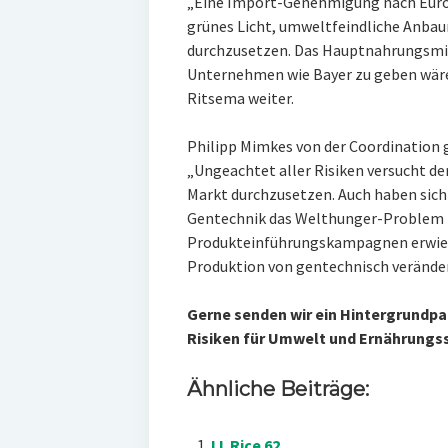
„Eine Import-Genehmigung nach Euro
grünes Licht, umweltfeindliche Anba
durchzusetzen. Das Hauptnahrungsmitt
Unternehmen wie Bayer zu geben wäre 
Ritsema weiter.
Philipp Mimkes von der Coordination
„Ungeachtet aller Risiken versucht d
Markt durchzusetzen. Auch haben sich
Gentechnik das Welthunger-Problem z
Produkteinführungskampagnen erwiesen
Produktion von gentechnisch verände
Gerne senden wir ein Hintergrundp
Risiken für Umwelt und Ernährungssi
Ähnliche Beiträge:
LL Rice 62