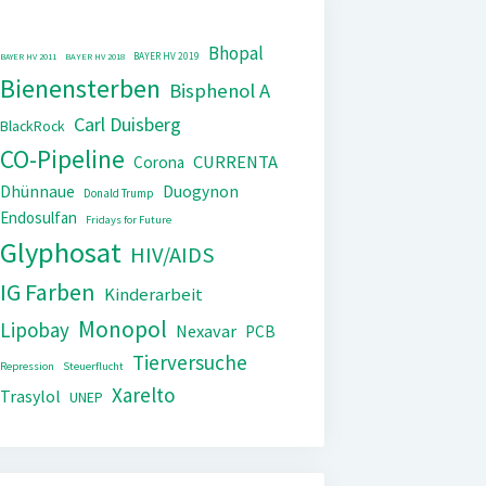
Bhopal
BAYER HV 2019
BAYER HV 2011
BAYER HV 2018
Bienensterben
Bisphenol A
Carl Duisberg
BlackRock
CO-Pipeline
CURRENTA
Corona
Dhünnaue
Duogynon
Donald Trump
Endosulfan
Fridays for Future
Glyphosat
HIV/AIDS
IG Farben
Kinderarbeit
Monopol
Lipobay
Nexavar
PCB
Tierversuche
Repression
Steuerflucht
Xarelto
Trasylol
UNEP