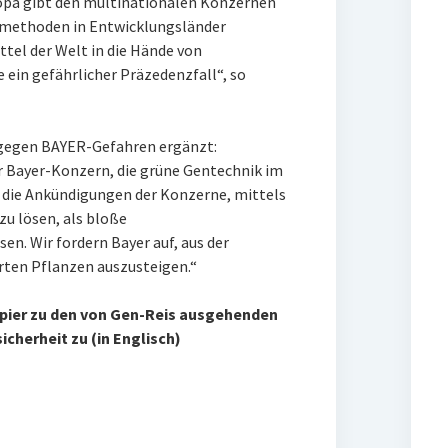
pa gibt den multinationalen Konzernen
umethoden in Entwicklungsländer
el der Welt in die Hände von
ein gefährlicher Präzedenzfall“, so
 gegen BAYER-Gefahren ergänzt:
er Bayer-Konzern, die grüne Gentechnik im
 die Ankündigungen der Konzerne, mittels
u lösen, als bloße
. Wir fordern Bayer auf, aus der
rten Pflanzen auszusteigen.“
apier zu den von Gen-Reis ausgehenden
cherheit zu (in Englisch)