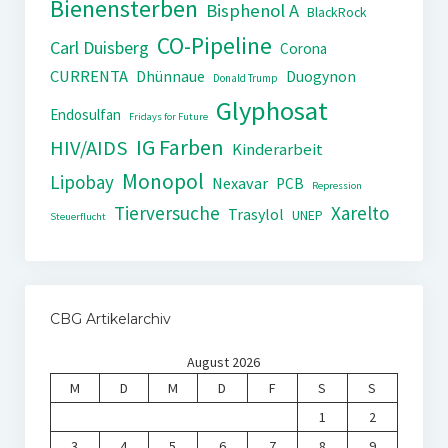
Bienensterben
Bisphenol A
BlackRock
CO-Pipeline
Carl Duisberg
Corona
CURRENTA
Dhünnaue
Duogynon
Donald Trump
Glyphosat
Endosulfan
Fridays for Future
IG Farben
HIV/AIDS
Kinderarbeit
Monopol
Lipobay
Nexavar
PCB
Repression
Tierversuche
Xarelto
Trasylol
UNEP
Steuerflucht
CBG Artikelarchiv
August 2026
M
D
M
D
F
S
S
1
2
3
4
5
6
7
8
9