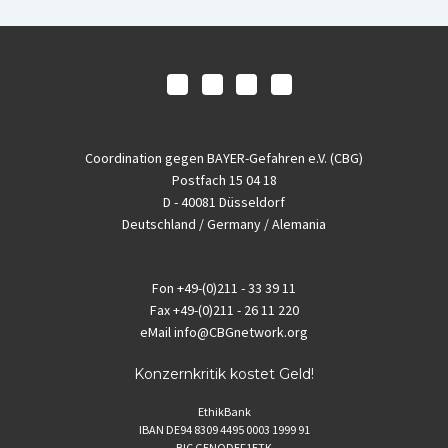
Coordination gegen BAYER-Gefahren e.V. (CBG)
Postfach 15 04 18
D - 40081 Düsseldorf
Deutschland / Germany / Alemania
Fon
+49-(0)211 - 33 39 11
Fax
+49-(0)211 - 26 11 220
eMail
info@CBGnetwork.org
Konzernkritik kostet Geld!
EthikBank
IBAN DE94 8309 4495 0003 1999 91
BIC GENODEF1ETK