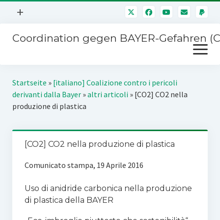
Menü
+
öffnen
Coordination gegen BAYER-Gefahren (
Mitmachen
Menü
Newsletter
öffnen
Presse
Kampagnen
Startseite
»
[italiano] Coalizione contro i pericoli
Über uns
derivanti dalla Bayer
»
altri articoli
»
[CO2] CO2 nella
BAYER-Hauptversammlungen
produzione di plastica
Kontakt
Stichwort BAYER
Impressum
Jahrestagung
[CO2] CO2 nella produzione di plastica
Störfälle
Comunicato stampa, 19 Aprile 2016
SPENDEN
Uso di anidride carbonica nella produzione
di plastica della BAYER