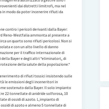
ormagen era autorizzato a gestire solo i
 provenienti dai distretti limitrofi, ma nel
a in modo da poter incenerire rifiuti da
e contro i pericoli derivanti dalla Bayer:
Nord Reno-Westfalia ammonta al presente a
circa un quarto sono rifiuti pericolosi. Non si
olata e con un alto livello di danno
nazione per il traffico internazionale di
i della Bayer e degli altri “eliminatori„ di
protezione della salute della popolazione.“
cenerimento di rifiuti tossici insistendo sulle
tà le emissioni degli inceneritori in
ome sostenuto dalla Bayer. Il solo impianto
tre 22 tonnellate di anidride solforosa, 10
te di ossidi di azoto. L‚impianto di
ssidi di azoto e almeno 5 tonnellate di