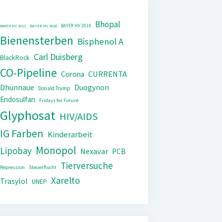
Bhopal
BAYER HV 2019
BAYER HV 2011
BAYER HV 2018
Bienensterben
Bisphenol A
Carl Duisberg
BlackRock
CO-Pipeline
CURRENTA
Corona
Dhünnaue
Duogynon
Donald Trump
Endosulfan
Fridays for Future
Glyphosat
HIV/AIDS
IG Farben
Kinderarbeit
Monopol
Lipobay
Nexavar
PCB
Tierversuche
Repression
Steuerflucht
Xarelto
Trasylol
UNEP