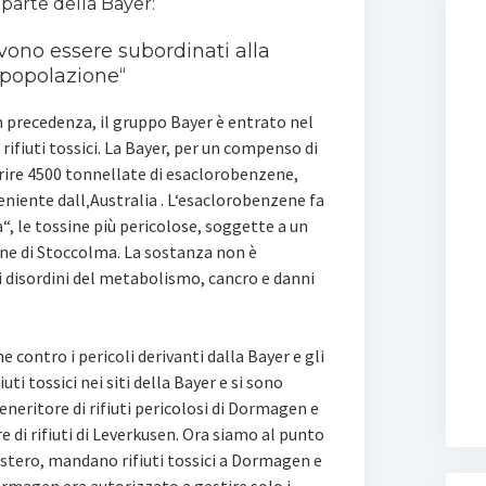
a parte della Bayer:
vono essere subordinati alla
 popolazione“
 precedenza, il gruppo Bayer è entrato nel
ifiuti tossici. La Bayer, per un compenso di
erire 4500 tonnellate di esaclorobenzene,
niente dall‚Australia . L‘esaclorobenzene fa
“, le tossine più pericolose, soggette a un
ne di Stoccolma. La sostanza non è
i disordini del metabolismo, cancro e danni
ne contro i pericoli derivanti dalla Bayer e gli
uti tossici nei siti della Bayer e si sono
eneritore di rifiuti pericolosi di Dormagen e
 di rifiuti di Leverkusen. Ora siamo al punto
‘estero, mandano rifiuti tossici a Dormagen e