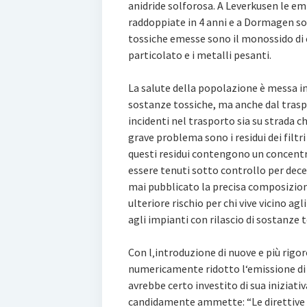
anidride solforosa. A Leverkusen le em
raddoppiate in 4 anni e a Dormagen so
tossiche emesse sono il monossido di c
particolato e i metalli pesanti.
La salute della popolazione è messa in
sostanze tossiche, ma anche dal traspor
incidenti nel trasporto sia su strada ch
grave problema sono i residui dei filtri
questi residui contengono un concentr
essere tenuti sotto controllo per dece
mai pubblicato la precisa composizione
ulteriore rischio per chi vive vicino agl
agli impianti con rilascio di sostanze 
Con l‚introduzione di nuove e più rigor
numericamente ridotto l‘emissione di 
avrebbe certo investito di sua iniziati
candidamente ammette: “Le direttive 