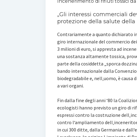
Incenerimento di rifiuti tossici d
„Gli interessi commerciali de
protezione della salute della
Contrariamente a quanto dichiarato in
giro internazionale del commercio dei r
3 milioni di euro, si appresta ad incen
una sostanza altamente tossica, prove
parte della cosiddetta „sporca dozzina
bando internazionale dalla Convenzio
biodegradabile e, nell‚uomo, è causa d
a vari organi.
Fin dalla fine degli anni ‘80 la Coalizio
ecologisti hanno previsto un giro di rifi
espressi contro la costruzione dell‚inc
contro l‘ampliamento dell‚inceneritore
in cui 300 ditte, dalla Germania e dall