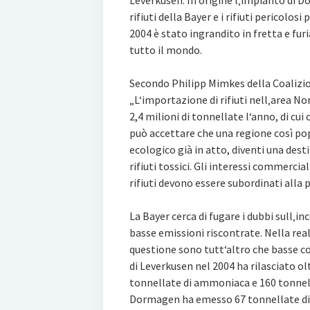
Leverkusen. In origine l‚impianto di D
rifiuti della Bayer e i rifiuti pericolosi
2004 è stato ingrandito in fretta e furi
tutto il mondo.
Secondo Philipp Mimkes della Coalizion
„L‘importazione di rifiuti nell‚area 
2,4 milioni di tonnellate l‘anno, di cui 
può accettare che una regione così pop
ecologico già in atto, diventi una desti
rifiuti tossici. Gli interessi commercial
rifiuti devono essere subordinati alla 
La Bayer cerca di fugare i dubbi sull‚in
basse emissioni riscontrate. Nella real
questione sono tutt‘altro che basse c
di Leverkusen nel 2004 ha rilasciato ol
tonnellate di ammoniaca e 160 tonnella
Dormagen ha emesso 67 tonnellate di o