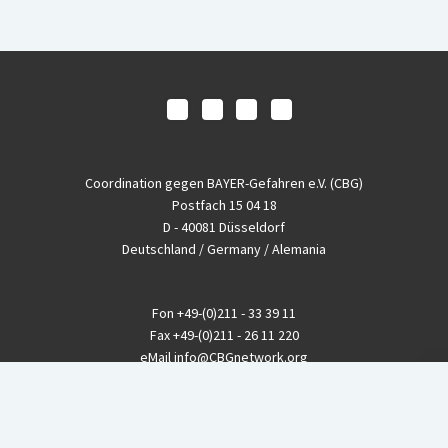
Coordination gegen BAYER-Gefahren e.V. (CBG)
Postfach 15 04 18
D - 40081 Düsseldorf
Deutschland / Germany / Alemania
Fon
+49-(0)211 - 33 39 11
Fax
+49-(0)211 - 26 11 220
eMail
info@CBGnetwork.org
Konzernkritik kostet Geld!
EthikBank