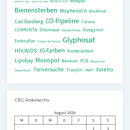
Bhopal
BAYER HV 2019
BAYER HV 2011
BAYER HV 2018
Bienensterben
Bisphenol A
BlackRock
CO-Pipeline
Carl Duisberg
Corona
CURRENTA
Dhünnaue
Duogynon
Donald Trump
Glyphosat
Endosulfan
Fridays for Future
IG Farben
HIV/AIDS
Kinderarbeit
Monopol
Lipobay
Nexavar
PCB
Repression
Tierversuche
Xarelto
Trasylol
UNEP
Steuerflucht
CBG Artikelarchiv
August 2026
M
D
M
D
F
S
S
1
2