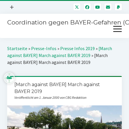
Menü
+
öffnen
Coordination gegen BAYER-Gefahren (
Mitmachen
Menü
Newsletter
öffnen
Presse
Kampagnen
Startseite
»
Presse-Infos
»
Presse Infos 2019
»
[March
Über uns
against BAYER] March against BAYER 2019
»
[March
BAYER-Hauptversammlungen
against BAYER] March against BAYER 2019
Kontakt
Stichwort BAYER
Impressum
Jahrestagung
[March against BAYER] March against
Störfälle
BAYER 2019
SPENDEN
Veröffentlicht am 1. Januar 2000 von CBG Redaktion