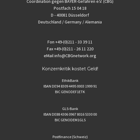
Coordination gegen BAYER-Gefahren e.V. (CBG)
Postfach 15 04 18
D - 40081 Düsseldorf
Deutschland / Germany / Alemania
Fon
+49-(0)211 - 33 39 11
Fax
+49-(0)211 - 26 11 220
eMail
info@CBGnetwork.org
Konzernkritik kostet Geld!
EthikBank
IBAN DE94 8309 4495 0003 1999 91
BIC GENODEF1ETK
GLS-Bank
IBAN DE88 4306 0967 8016 5330 00
BIC GENODEM1GLS
Postfinance (Schweiz)