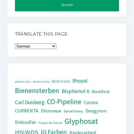
TRANSLATE THIS PAGE:
Bhopal
BAYER HV 2019
BAYER HV 2011
BAYER HV 2018
Bienensterben
Bisphenol A
BlackRock
CO-Pipeline
Carl Duisberg
Corona
CURRENTA
Dhünnaue
Duogynon
Donald Trump
Glyphosat
Endosulfan
Fridays for Future
IG Farben
HIV/AIDS
Kinderarbeit