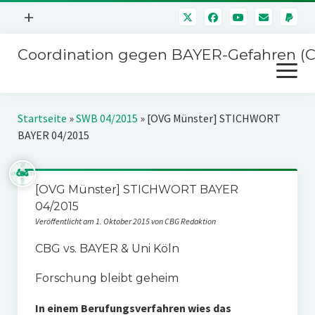
Menü
+
öffnen
Coordination gegen BAYER-Gefahren (
Mitmachen
Menü
Newsletter
öffnen
Presse
Kampagnen
Startseite
»
SWB 04/2015
»
[OVG Münster] STICHWORT
Über uns
BAYER 04/2015
BAYER-Hauptversammlungen
Kontakt
Stichwort BAYER
Impressum
[OVG Münster] STICHWORT BAYER
Jahrestagung
04/2015
Störfälle
Veröffentlicht am 1. Oktober 2015 von CBG Redaktion
SPENDEN
CBG vs. BAYER & Uni Köln
Forschung bleibt geheim
In einem Berufungsverfahren wies das