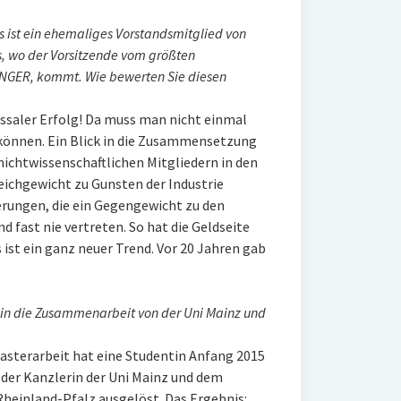
s ist ein ehemaliges Vorstandsmitglied von
us, wo der Vorsitzende vom größten
NGER, kommt. Wie bewerten Sie diesen
ossaler Erfolg! Da muss man nicht einmal
können. Ein Blick in die Zusammensetzung
nichtwissenschaftlichen Mitgliedern in den
eichgewicht zu Gunsten der Industrie
ierungen, die ein Gegengewicht zu den
d fast nie vertreten. So hat die Geldseite
s ist ein ganz neuer Trend. Vor 20 Jahren gab
 in die Zusammenarbeit von der Uni Mainz und
sterarbeit hat eine Studentin Anfang 2015
 der Kanzlerin der Uni Mainz und dem
heinland-Pfalz ausgelöst. Das Ergebnis: