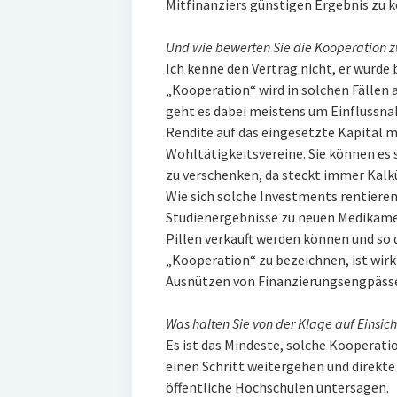
Mitfinanziers günstigen Ergebnis zu
Und wie bewerten Sie die Kooperation z
Ich kenne den Vertrag nicht, er wurde b
„Kooperation“ wird in solchen Fällen a
geht es dabei meistens um Einflussn
Rendite auf das eingesetzte Kapital m
Wohltätigkeitsvereine. Sie können es s
zu verschenken, da steckt immer Kalkü
Wie sich solche Investments rentieren,
Studienergebnisse zu neuen Medikame
Pillen verkauft werden können und so d
„Kooperation“ zu bezeichnen, ist wirkl
Ausnützen von Finanzierungsengpässen
Was halten Sie von der Klage auf Einsic
Es ist das Mindeste, solche Kooperati
einen Schritt weitergehen und direk
öffentliche Hochschulen untersagen.