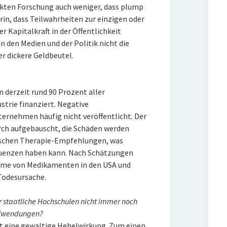
kten Forschung auch weniger, dass plump
rin, dass Teilwahrheiten zur einzigen oder
 Kapitalkraft in der Öffentlichkeit
n den Medien und der Politik nicht die
r dickere Geldbeutel.
derzeit rund 90 Prozent aller
ustrie finanziert. Negative
ernehmen häufig nicht veröffentlicht. Der
ch aufgebauscht, die Schäden werden
alschen Therapie-Empfehlungen, was
quenzen haben kann. Nach Schätzungen
ahme von Medikamenten in den USA und
Todesursache.
für staatliche Hochschulen nicht immer noch
Aufwendungen?
at eine gewaltige Hebelwirkung. Zum einen