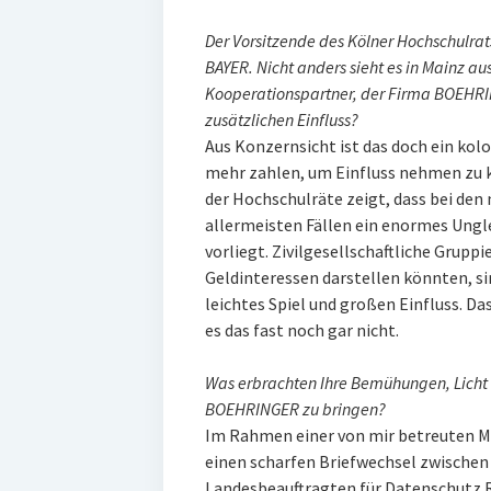
Der Vorsitzende des Kölner Hochschulrat
BAYER. Nicht anders sieht es in Mainz a
Kooperationspartner, der Firma BOEHRI
zusätzlichen Einfluss?
Aus Konzernsicht ist das doch ein kol
mehr zahlen, um Einfluss nehmen zu 
der Hochschulräte zeigt, dass bei den 
allermeisten Fällen ein enormes Ungl
vorliegt. Zivilgesellschaftliche Grupp
Geldinteressen darstellen könnten, sin
leichtes Spiel und großen Einfluss. Da
es das fast noch gar nicht.
Was erbrachten Ihre Bemühungen, Licht
BOEHRINGER zu bringen?
Im Rahmen einer von mir betreuten Ma
einen scharfen Briefwechsel zwischen
Landesbeauftragten für Datenschutz R