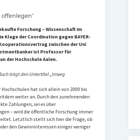
 offenlegen“
Gekaufte Forschung – Wissenschaft im
die Klage der Coordination gegen BAYER-
Kooperationsvertrag zwischen der Uni
stmentbanker ist Professor für
 an der Hochschule Aalen.
 Buch trägt den Untertitel „Irrweg
 Hochschulen hat sich allein von 2000 bis
seitdem weiter an. Durch den zunehmenden
ekte Zahlungen, sei es über
gen – wird die öffentliche Forschung immer
tet. Letztlich stellt sich hier die Frage, ob
der den Gewinninteressen einiger weniger