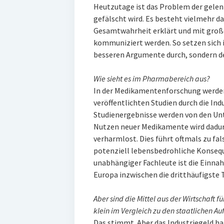
Heutzutage ist das Problem der gelen
gefälscht wird. Es besteht vielmehr da
Gesamtwahrheit erklärt und mit großer
kommuniziert werden. So setzen sich i
besseren Argumente durch, sondern de
Wie sieht es im Pharmabereich aus?
In der Medikamentenforschung werden 
veröffentlichten Studien durch die Ind
Studienergebnisse werden von den Unt
Nutzen neuer Medikamente wird dadur
verharmlost. Dies führt oftmals zu f
potenziell lebensbedrohliche Konse
unabhängiger Fachleute ist die Einn
Europa inzwischen die dritthäufigste 
Aber sind die Mittel aus der Wirtschaft 
klein im Vergleich zu den staatlichen 
Das stimmt. Aber das Industriegeld h