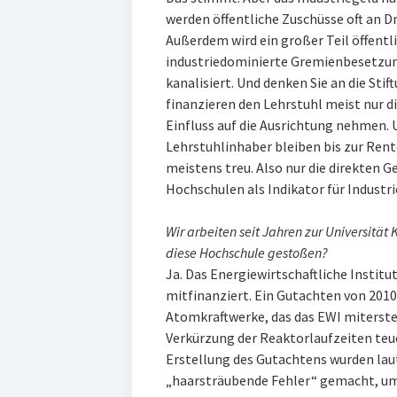
werden öffentliche Zuschüsse oft an Dr
Außerdem wird ein großer Teil öffentl
industriedominierte Gremienbesetzung
kanalisiert. Und denken Sie an die Sti
finanzieren den Lehrstuhl meist nur d
Einfluss auf die Ausrichtung nehmen. 
Lehrstuhlinhaber bleiben bis zur Ren
meistens treu. Also nur die direkten Ge
Hochschulen als Indikator für Industrie
Wir arbeiten seit Jahren zur Universität 
diese Hochschule gestoßen?
Ja. Das Energiewirtschaftliche Instit
mitfinanziert. Ein Gutachten von 201
Atomkraftwerke, das das EWI miterstel
Verkürzung der Reaktorlaufzeiten teue
Erstellung des Gutachtens wurden la
„haarsträubende Fehler“ gemacht, um 