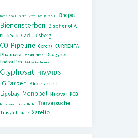
Bhopal
BAYER HV 2019
BAYER HV 2011
BAYER HV 2018
Bienensterben
Bisphenol A
Carl Duisberg
BlackRock
CO-Pipeline
CURRENTA
Corona
Dhünnaue
Duogynon
Donald Trump
Endosulfan
Fridays for Future
Glyphosat
HIV/AIDS
IG Farben
Kinderarbeit
Monopol
Lipobay
Nexavar
PCB
Tierversuche
Repression
Steuerflucht
Xarelto
Trasylol
UNEP