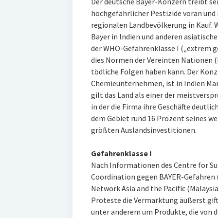
Der deutsche Bayer-Konzern treibt se
hochgefährlicher Pestizide voran und
regionalen Landbevölkerung in Kauf. W
Bayer in Indien und anderen asiatisc
der WHO-Gefahrenklasse I („extrem ge
dies Normen der Vereinten Nationen (
tödliche Folgen haben kann. Der Konz
Chemieunternehmen, ist in Indien Mar
gilt das Land als einer der meistvers
in der die Firma ihre Geschäfte deutlich
dem Gebiet rund 16 Prozent seines we
größten Auslandsinvestitionen.
Gefahrenklasse I
Nach Informationen des Centre for Sus
Coordination gegen BAYER-Gefahren (
Network Asia and the Pacific (Malaysia
Proteste die Vermarktung äußerst gifti
unter anderem um Produkte, die von 