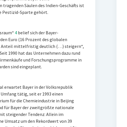
n tragenden Säulen des Indien-Geschäfts ist
e Pestizid-Sparte gehört.
ftsraum“
4
belief sich der Bayer-
rden Euro (16 Prozent des globalen
nteil mittelfristig deutlich (…) steigern“,
. Seit 1990 hat das Unternehmen dazu rund
n, Firmenkäufe und Forschungsprogramme in
rden sind eingeplant.
 erwartet Bayer in der Volksrepublik
 Umfang tätig, seit er 1993 einen
um für die Chemieindustrie in Beijing
nd für Bayer der zweitgrößte nationale
mit steigender Tendenz: Allein im
he Umsatz um den Rekordwert von 39