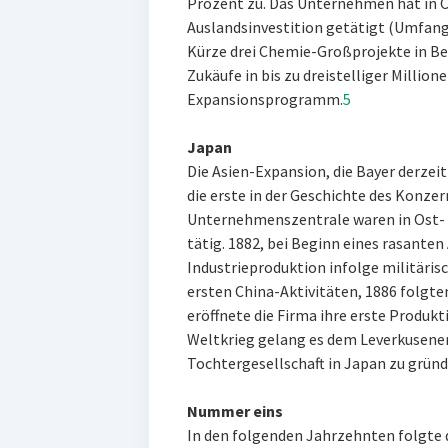
Prozent zu. Das Unternehmen hat in C
Auslandsinvestition getätigt (Umfang: 
Kürze drei Chemie-Großprojekte in Be
Zukäufe in bis zu dreistelliger Millio
Expansionsprogramm.
5
Japan
Die Asien-Expansion, die Bayer derzei
die erste in der Geschichte des Konze
Unternehmenszentrale waren in Ost- u
tätig. 1882, bei Beginn eines rasante
Industrieproduktion infolge militäris
ersten China-Aktivitäten, 1886 folgt
eröffnete die Firma ihre erste Produkt
Weltkrieg gelang es dem Leverkusene
Tochtergesellschaft in Japan zu gründ
Nummer eins
In den folgenden Jahrzehnten folgte 