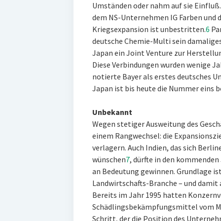
Umständen oder nahm auf sie Einfluß.
dem NS-Unternehmen IG Farben und de
Kriegsexpansion ist unbestritten.
6
Par
deutsche Chemie-Multi sein damaliges
Japan ein Joint Venture zur Herstell
Diese Verbindungen wurden wenige Jahr
notierte Bayer als erstes deutsches 
Japan ist bis heute die Nummer eins 
Unbekannt
Wegen stetiger Ausweitung des Geschä
einem Rangwechsel: die Expansionsziel
verlagern. Auch Indien, das sich Berli
wünschen
7
, dürfte in den kommenden
an Bedeutung gewinnen. Grundlage ist 
Landwirtschafts-Branche – und damit au
Bereits im Jahr 1995 hatten Konzernv
Schädlingsbekämpfungsmittel vom Mar
Schritt, der die Position des Unterne