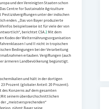
Europa und den Vereinigten Staaten schon
Das Centre for Sustainable Agriculture
 Pestizidvergiftungen unter der indischen
lich enden. „Das von Bayer produzierte
fenfos beispielsweise ist für viele der von
ntwortlich“, berichtet CSA.
2
Mit dem
inen Kodex der Welternährungsorganisation
fahrenklassen I und II nicht in tropischen
tischen Bedingungen bei der Verarbeitung
utzmaßnahmen erlauben. Vergiftungen (auch
der ärmeren Landbevölkerung begünstigt.
rochemikalien und hält in der dortigen
 23 Prozent (globaler Anteil: 20 Prozent).
kt des Konzerns auf dem gesamten
„Mit seinem überdurchschnittlichen
s der „meistversprechenden“
-Region, rühmt Bayer seine