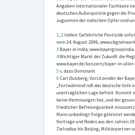
Angaben internationaler Fachleute ni
deutschen Außenpolitik gegen die Pro
zugunsten der indischen Opfer sind u
1
,
2
Indien: Gefährliche Pestizide sof
vom 24. August 2006, www.cbgnetwor
3
Bayer in India; www.bayergroupindia
4
Wichtiger Markt der Zukunft: die Regi
www.bayer.de/konzern/bayer-in-aller
5
s. dazu Dominant
6
Carl Duisberg, Vorsitzender der Bay
„Fortwährend ruft das deutsche Volk na
unerträglichen Lage befreit. Kommt nu
keine Hemmungen hat, und der gesonne
friedlicher Befreiungsarbeit einzuset
Mann unbedingt Folge geleistet werden
Vorträge und Reden aus den Jahren 193
Zielradius bis Beijing, Militärpartner