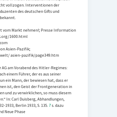
cht vollzogen. Interventionen der
duzenten des deutschen Gifts und
nbekannt.
ort vom Markt nehmen!; Presse Information
k.org/1600.html
.com
on Asien-Pazifik;
-welt/ asien-pazifik/page349.htm
er AG am Vorabend des Hitler-Regimes:
ch einem Führer, der es aus seiner
n ein Mann, der bewiesen hat, dass er
n ist, den Geist der Frontgeneration in
zen und zu verwirklichen, so muss diesem
.“ In: Carl Duisberg, Abhandlungen,
2-1933, Berlin 1933, S. 135.
7
s. dazu
 und Neue Phase