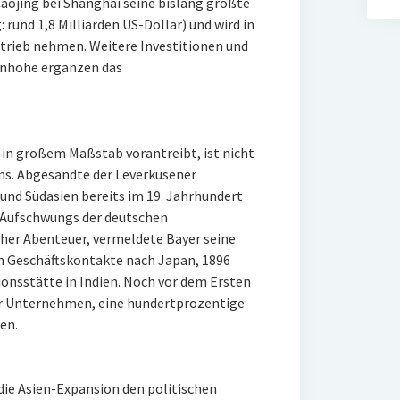
aojing bei Shanghai seine bislang größte
rund 1,8 Milliarden US-Dollar) und wird in
trieb nehmen. Weitere Investitionen und
nenhöhe ergänzen das
t in großem Maßstab vorantreibt, ist nicht
rns. Abgesandte der Leverkusener
nd Südasien bereits im 19. Jahrhundert
n Aufschwungs der deutschen
cher Abenteuer, vermeldete Bayer seine
en Geschäftskontakte nach Japan, 1896
ionsstätte in Indien. Noch vor dem Ersten
r Unternehmen, eine hundertprozentige
en.
die Asien-Expansion den politischen