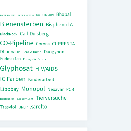
Bhopal
BAYER HV 2019
BAYER HV 2011
BAYER HV 2018
Bienensterben
Bisphenol A
Carl Duisberg
BlackRock
CO-Pipeline
CURRENTA
Corona
Dhünnaue
Duogynon
Donald Trump
Endosulfan
Fridays for Future
Glyphosat
HIV/AIDS
IG Farben
Kinderarbeit
Monopol
Lipobay
Nexavar
PCB
Tierversuche
Repression
Steuerflucht
Xarelto
Trasylol
UNEP