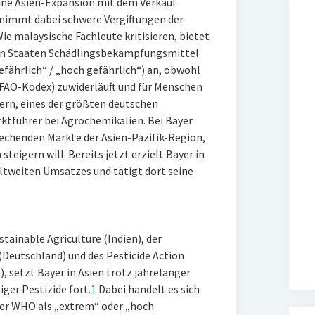
ine Asien-Expansion mit dem Verkauf
 nimmt dabei schwere Vergiftungen der
ie malaysische Fachleute kritisieren, bietet
hen Staaten Schädlingsbekämpfungsmittel
fährlich“ / „hoch gefährlich“) an, obwohl
FAO-Kodex) zuwiderläuft und für Menschen
ern, eines der größten deutschen
ktführer bei Agrochemikalien. Bei Bayer
prechenden Märkte der Asien-Pazifik-Region,
 steigern will. Bereits jetzt erzielt Bayer in
ltweiten Umsatzes und tätigt dort seine
tainable Agriculture (Indien), der
Deutschland) und des Pesticide Action
), setzt Bayer in Asien trotz jahrelanger
ger Pestizide fort.
1
Dabei handelt es sich
der WHO als „extrem“ oder „hoch