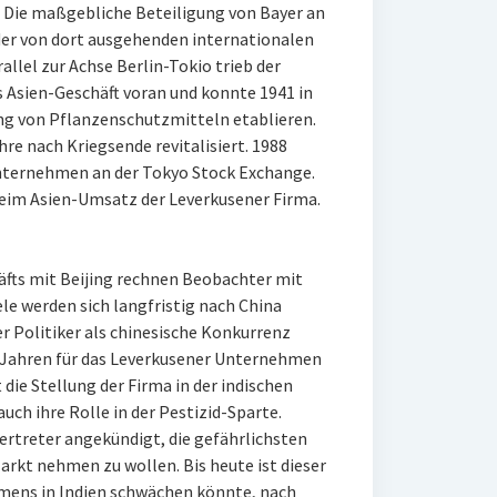
 Die maßgebliche Beteiligung von Bayer an
r von dort ausgehenden internationalen
allel zur Achse Berlin-Tokio trieb der
 Asien-Geschäft voran und konnte 1941 in
ung von Pflanzenschutzmitteln etablieren.
e nach Kriegsende revitalisiert. 1988
Unternehmen an der Tokyo Stock Exchange.
beim Asien-Umsatz der Leverkusener Firma.
fts mit Beijing rechnen Beobachter mit
e werden sich langfristig nach China
ner Politiker als chinesische Konkurrenz
 Jahren für das Leverkusener Unternehmen
die Stellung der Firma in der indischen
ch ihre Rolle in der Pestizid-Sparte.
ertreter angekündigt, die gefährlichsten
kt nehmen zu wollen. Bis heute ist dieser
hmens in Indien schwächen könnte, nach