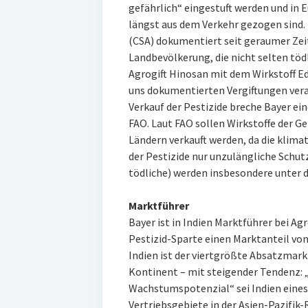
gefährlich“ eingestuft werden und in 
längst aus dem Verkehr gezogen sind. 
(CSA) dokumentiert seit geraumer Zeit
Landbevölkerung, die nicht selten töd
Agrogift Hinosan mit dem Wirkstoff Edi
uns dokumentierten Vergiftungen vera
Verkauf der Pestizide breche Bayer e
FAO. Laut FAO sollen Wirkstoffe der Ge
Ländern verkauft werden, da die klima
der Pestizide nur unzulängliche Sch
tödliche) werden insbesondere unter 
Marktführer
Bayer ist in Indien Marktführer bei Ag
Pestizid-Sparte einen Marktanteil von
Indien ist der viertgrößte Absatzmar
Kontinent – mit steigender Tendenz: 
Wachstumspotenzial“ sei Indien eine
Vertriebsgebiete in der Asien-Pazifik