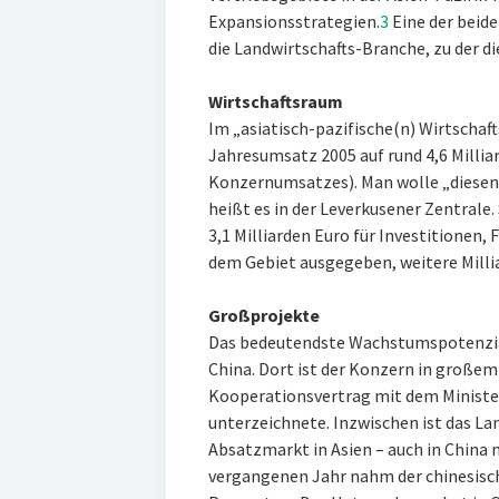
Expansionsstrategien.
3
Eine der beide
die Landwirtschafts-Branche, zu der di
Wirtschaftsraum
Im „asiatisch-pazifische(n) Wirtscha
Jahresumsatz 2005 auf rund 4,6 Millia
Konzernumsatzes). Man wolle „diesen A
heißt es in der Leverkusener Zentrale
3,1 Milliarden Euro für Investitione
dem Gebiet ausgegeben, weitere Millia
Großprojekte
Das bedeutendste Wachstumspotenzial
China. Dort ist der Konzern in großem
Kooperationsvertrag mit dem Ministeri
unterzeichnete. Inzwischen ist das La
Absatzmarkt in Asien – auch in China 
vergangenen Jahr nahm der chinesisc