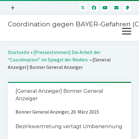
Menü
+
öffnen
Coordination gegen BAYER-Gefahren (
Mitmachen
Menü
Newsletter
öffnen
Presse
Kampagnen
Startseite
»
[Pressestimmen] Die Arbeit der
Über uns
“Coordination” im Spiegel der Medien:
»
[General
BAYER-Hauptversammlungen
Anzeiger] Bonner General Anzeiger
Kontakt
Stichwort BAYER
Impressum
Jahrestagung
[General Anzeiger] Bonner General
Störfälle
Anzeiger
SPENDEN
Bonner General Anzeiger, 20. März 2015
Bezirksvertretung vertagt Umbenennung