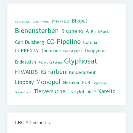
Bhopal
BAYER HV 2019
BAYER HV 2011
BAYER HV 2018
Bienensterben
Bisphenol A
BlackRock
CO-Pipeline
Carl Duisberg
Corona
CURRENTA
Dhünnaue
Duogynon
Donald Trump
Glyphosat
Endosulfan
Fridays for Future
IG Farben
HIV/AIDS
Kinderarbeit
Monopol
Lipobay
Nexavar
PCB
Repression
Tierversuche
Xarelto
Trasylol
UNEP
Steuerflucht
CBG Artikelarchiv