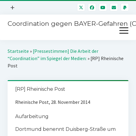
Menü
+
öffnen
Coordination gegen BAYER-Gefahren (
Mitmachen
Menü
Newsletter
öffnen
Presse
Kampagnen
Startseite
»
[Pressestimmen] Die Arbeit der
Über uns
“Coordination” im Spiegel der Medien:
»
[RP] Rheinische
BAYER-Hauptversammlungen
Post
Kontakt
Stichwort BAYER
Impressum
Jahrestagung
[RP] Rheinische Post
Störfälle
Rheinische Post, 28. November 2014
SPENDEN
Aufarbeitung
Dortmund benennt Duisberg-Straße um