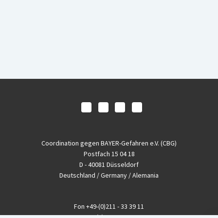
Coordination gegen BAYER-Gefahren e.V. (CBG)
Postfach 15 04 18
D - 40081 Düsseldorf
Deutschland / Germany / Alemania
Fon
+49-(0)211 - 33 39 11
Fax
+49-(0)211 - 26 11 220