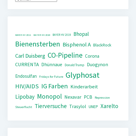
Bhopal
BAYER HV 2019
BAYER HV 2011
BAYER HV 2018
Bienensterben
Bisphenol A
BlackRock
CO-Pipeline
Carl Duisberg
Corona
CURRENTA
Dhünnaue
Duogynon
Donald Trump
Glyphosat
Endosulfan
Fridays for Future
IG Farben
HIV/AIDS
Kinderarbeit
Monopol
Lipobay
Nexavar
PCB
Repression
Tierversuche
Xarelto
Trasylol
UNEP
Steuerflucht