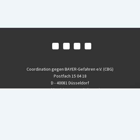
Coordination gegen BAYER-Gefahren e.V. (CBG)
Postfach 15 04 18
D - 40081 Düsseldorf
Deutschland / Germany / Alemania
Fon
+49-(0)211 - 33 39 11
Fax
+49-(0)211 - 26 11 220
eMail
info@CBGnetwork.org
Konzernkritik kostet Geld!