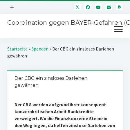
Menü
+
öffnen
Coordination gegen BAYER-Gefahren (
Mitmachen
Menü
Newsletter
öffnen
Presse
Kampagnen
Startseite
»
Spenden
»
Der CBG ein zinsloses Darlehen
Über uns
gewähren
BAYER-Hauptversammlungen
Kontakt
Stichwort BAYER
Impressum
Der CBG ein zinsloses Darlehen
Jahrestagung
gewähren
Störfälle
SPENDEN
Der CBG werden aufgrund ihrer konsequent
konzernkritischen Arbeit Bankkredite
verweigert. Wo die Finanzkonzerne Steine in
den Weg legen, da helfen zinslose Darlehen von