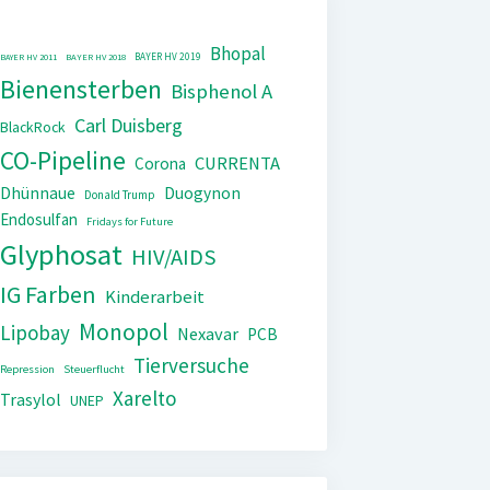
Bhopal
BAYER HV 2019
BAYER HV 2011
BAYER HV 2018
Bienensterben
Bisphenol A
Carl Duisberg
BlackRock
CO-Pipeline
CURRENTA
Corona
Dhünnaue
Duogynon
Donald Trump
Endosulfan
Fridays for Future
Glyphosat
HIV/AIDS
IG Farben
Kinderarbeit
Monopol
Lipobay
Nexavar
PCB
Tierversuche
Repression
Steuerflucht
Xarelto
Trasylol
UNEP