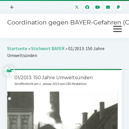
Menü
+
öffnen
Coordination gegen BAYER-Gefahren (
Mitmachen
Menü
Newsletter
öffnen
Presse
Kampagnen
Startseite
»
Stichwort BAYER
»
01/2013: 150 Jahre
Über uns
Umweltsünden
BAYER-Hauptversammlungen
Kontakt
Stichwort BAYER
Impressum
01/2013: 150 Jahre Umweltsünden
Jahrestagung
Veröffentlicht am 1. Januar 2013 von CBG Redaktion
Störfälle
SPENDEN