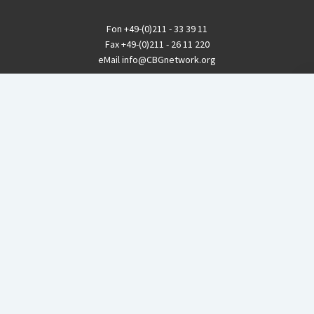
Fon
+49-(0)211 - 33 39 11
Fax
+49-(0)211 - 26 11 220
eMail
info@CBGnetwork.org
Konzernkritik kostet Geld!
EthikBank
IBAN DE94 8309 4495 0003 1999 91
BIC GENODEF1ETK
GLS-Bank
IBAN DE88 4306 0967 8016 5330 00
BIC GENODEM1GLS
Postfinance (Schweiz)
IBAN CH06 0900 0000 1578 8209 4
BIC POFICHBEXXX
Coordination gegen BAYER-Gefahren (CBG)