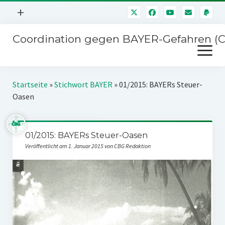
Menü
+
öffnen
Coordination gegen BAYER-Gefahren (
Mitmachen
Menü
Newsletter
öffnen
Presse
Kampagnen
Startseite
»
Stichwort BAYER
»
01/2015: BAYERs Steuer-
Über uns
Oasen
BAYER-Hauptversammlungen
Kontakt
Stichwort BAYER
Impressum
01/2015: BAYERs Steuer-Oasen
Jahrestagung
Veröffentlicht am 1. Januar 2015 von CBG Redaktion
Störfälle
SPENDEN