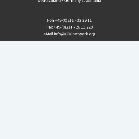
Deutschland / Germany / Alemania
Fon
+49-(0)211 - 33 39 11
Fax
+49-(0)211 - 26 11 220
eMail
info@CBGnetwork.org
Konzernkritik kostet Geld!
EthikBank
IBAN DE94 8309 4495 0003 1999 91
BIC GENODEF1ETK
GLS-Bank
IBAN DE88 4306 0967 8016 5330 00
BIC GENODEM1GLS
Postfinance (Schweiz)
IBAN CH06 0900 0000 1578 8209 4
BIC POFICHBEXXX