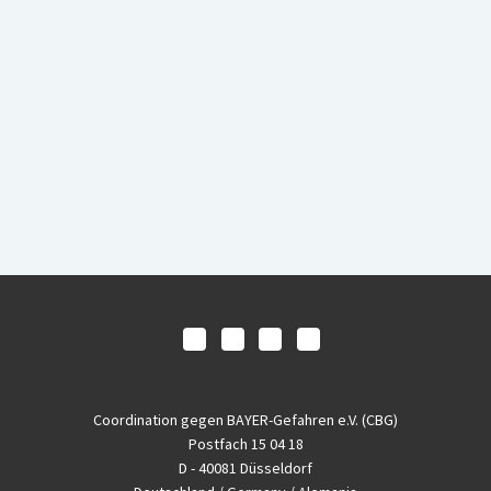
Coordination gegen BAYER-Gefahren e.V. (CBG)
Postfach 15 04 18
D - 40081 Düsseldorf