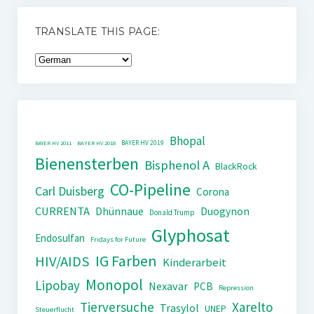
TRANSLATE THIS PAGE:
Bhopal
BAYER HV 2019
BAYER HV 2011
BAYER HV 2018
Bienensterben
Bisphenol A
BlackRock
CO-Pipeline
Carl Duisberg
Corona
CURRENTA
Dhünnaue
Duogynon
Donald Trump
Glyphosat
Endosulfan
Fridays for Future
IG Farben
HIV/AIDS
Kinderarbeit
Monopol
Lipobay
Nexavar
PCB
Repression
Tierversuche
Xarelto
Trasylol
UNEP
Steuerflucht