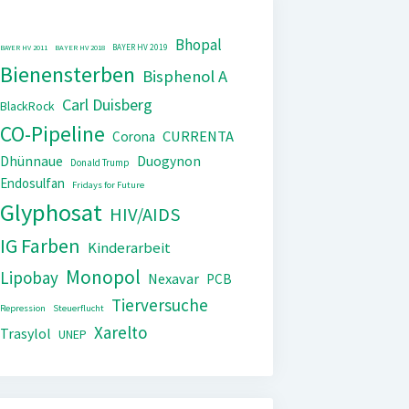
Bhopal
BAYER HV 2019
BAYER HV 2011
BAYER HV 2018
Bienensterben
Bisphenol A
Carl Duisberg
BlackRock
CO-Pipeline
CURRENTA
Corona
Dhünnaue
Duogynon
Donald Trump
Endosulfan
Fridays for Future
Glyphosat
HIV/AIDS
IG Farben
Kinderarbeit
Monopol
Lipobay
Nexavar
PCB
Tierversuche
Repression
Steuerflucht
Xarelto
Trasylol
UNEP