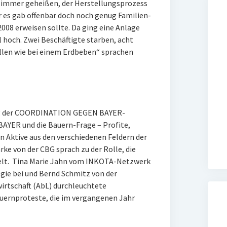
s immer geheißen, der Herstellungsprozess
er es gab offenbar doch noch genug Familien-
2008 erweisen sollte. Da ging eine Anlage
 hoch. Zwei Beschäftigte starben, acht
llen wie bei einem Erdbeben“ sprachen
ung der COORDINATION GEGEN BAYER-
YER und die Bauern-Frage – Profite,
n Aktive aus den verschiedenen Feldern der
e von der CBG sprach zu der Rolle, die
elt. Tina Marie Jahn vom INKOTA-Netzwerk
gie bei und Bernd Schmitz von der
irtschaft (AbL) durchleuchtete
auernproteste, die im vergangenen Jahr