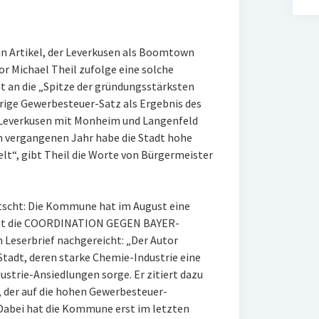
n Artikel, der Leverkusen als Boomtown
r Michael Theil zufolge eine solche
dt an die „Spitze der gründungsstärksten
drige Gewerbesteuer-Satz als Ergebnis des
 Leverkusen mit Monheim und Langenfeld
 im vergangenen Jahr habe die Stadt hohe
t“, gibt Theil die Worte von Bürgermeister
utscht: Die Kommune hat im August eine
hat die COORDINATION GEGEN BAYER-
Leserbrief nachgereicht: „Der Autor
tadt, deren starke Chemie-Industrie eine
ustrie-Ansiedlungen sorge. Er zitiert dazu
 der auf die hohen Gewerbesteuer-
Dabei hat die Kommune erst im letzten