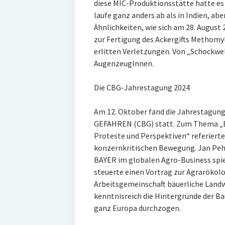
diese MIC-Produktionsstätte hatte e
laufe ganz anders ab als in Indien, ab
Ähnlichkeiten, wie sich am 28. August 
zur Fertigung des Ackergifts Methomyl
erlitten Verletzungen. Von „Schockwe
AugenzeugInnen.
Die CBG-Jahrestagung 2024
Am 12. Oktober fand die Jahrestag
GEFAHREN (CBG) statt. Zum Thema „BA
Proteste und Perspektiven“ referierte
konzernkritischen Bewegung. Jan Pehrk
BAYER im globalen Agro-Business spi
steuerte einen Vortrag zur Agrarökolo
Arbeitsgemeinschaft bäuerliche Landw
kenntnisreich die Hintergründe der B
ganz Europa durchzogen.