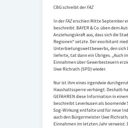
CBG schreibt der
FAZ
In der
FAZ
erschien Mitte September ei
beschreibt. BAYER & Co. üben dem Auto
Anziehungskraft aus, dass sich die Sta
Regionen“ setzte. Der exorbitant nie
Unterbietungswettbewerbs, den sich
lieferte, tat dann ein Übriges. „Auch
Einnahmen über Gewerbesteuern erziel
Uwe Richrath (SPD) wieder.
Nur ist ihm eines irgendwie durchger
Haushaltssperre verhängt. Deshalb 
GEFAHREN diese Information in einem 
beschreibt Leverkusen als boomende S
Sog-Wirkung entfalte und für neue Ind
auch den Bürgermeister Uwe Richrath,
Einnahmen im letzten Jahr verweist. 