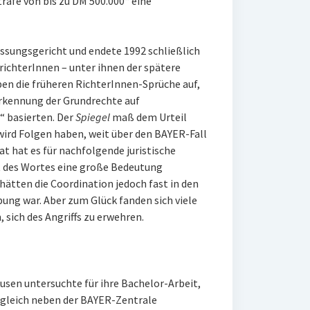
rafe von bis zu DM 500.000“ eine
assungsgericht und endete 1992 schließlich
richterInnen – unter ihnen der spätere
n die früheren RichterInnen-Sprüche auf,
erkennung der Grundrechte auf
 basierten. Der
Spiegel
maß dem Urteil
wird Folgen haben, weit über den BAYER-Fall
Tat hat es für nachfolgende juristische
t des Wortes eine große Bedeutung
ätten die Coordination jedoch fast in den
bung war. Aber zum Glück fanden sich viele
 sich des Angriffs zu erwehren.
usen untersuchte für ihre Bachelor-Arbeit,
 gleich neben der BAYER-Zentrale