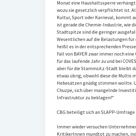
Monat eine Haushaltssperre verhängt.
wozu sie gesetzlich verpflichtet ist. A
Kultur, Sport oder Karneval, kommt au
ist gerade die Chemie-Industrie, wie di
Stadtspitze sind die geringer ausge
Wesentlichen auf die Belastungen für 
heißt es in der entsprechenden Press
Fall von BAYER zwar immer noch eine
für das laufende Jahr zu und bei COVES
aber für die Stammsitz-Stadt bleibt 
etwas übrig, obwohl diese die Multis 
Hebesätzen gnädig stimmen wollte. U
Chuzpe, sich über mangelnde Investiti
Infrastruktur zu beklagen!“
CBG beteiligt sich an SLAPP-Umfrage
Immer wieder versuchen Unternehmen
KritikerInnen mundtot zu machen, ind