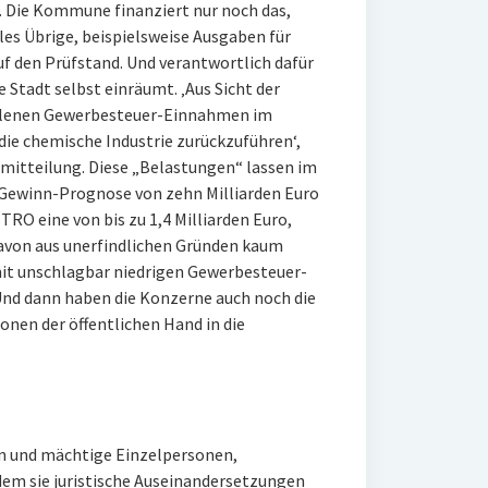
 Die Kommune finanziert nur noch das,
lles Übrige, beispielsweise Ausgaben für
f den Prüfstand. Und verantwortlich dafür
e Stadt selbst einräumt. ‚Aus Sicht der
fallenen Gewerbesteuer-Einnahmen im
die chemische Industrie zurückzuführen‘,
emitteilung. Diese „Belastungen“ lassen im
 Gewinn-Prognose von zehn Milliarden Euro
TRO eine von bis zu 1,4 Milliarden Euro,
davon aus unerfindlichen Gründen kaum
mit unschlagbar niedrigen Gewerbesteuer-
nd dann haben die Konzerne auch noch die
onen der öffentlichen Hand in die
 und mächtige Einzelpersonen,
em sie juristische Auseinandersetzungen