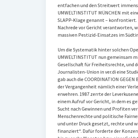
entfachen und den Streitwert immens 
UMWELTINSTITUT MÜNCHEN mit einer 
SLAPP-Klage genannt – konfrontiert. D
Nachrede vor Gericht verantworten, we
massiven Pestizid-Einsatzes im Südti
Um die Systematik hinter solchen Ope
UMWELTINSTITUT nun gemeinsam mit d
Gesellschaft für Freiheitsrechte, und
Journalisten-Union in ver.di eine Stu
gab auch die COORDINATION GEGEN BA
der Vergangenheit nämlich einer Ver
erwehren. 1987 zerrte der Leverkusene
einem Aufruf vor Gericht, in dem es g
Sucht nach Gewinnen und Profiten ver
Menschenrechte und politische Fairnes
und unter Druck gesetzt, rechte und w
finanziert“. Dafür forderte der Konz