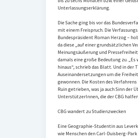
bis zu sechs Monaten bzw. einer Geldst
Unterlassungserklärung.
Die Sache ging bis vor das Bundesverf
mit einem Freispruch. Die Verfassungs
Bundespräsident Roman Herzog – hobe
da diese „auf einer grundsätzlichen V
Meinungsäußerung und Pressefreiheit“
damals eine große Bedeutung zu. „Es 
hinaus“, schrieb das Blatt. Und in der 
Auseinandersetzungen um die Freihei
gewonnen. Die Kosten des Verfahrens h
Ruin getrieben, was ja auch Sinn der Ü
UnterstützerInnen, die der CBG halfen,
CBG wandert zu Studienzwecken
Eine Geographie-Studentin aus Leverk
wie Menschen den Carl-Duisberg-Park