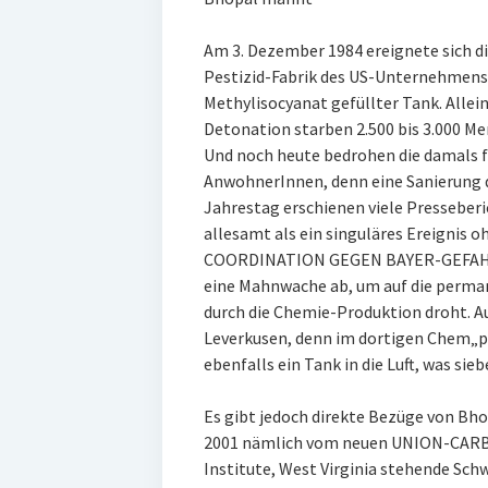
Am 3. Dezember 1984 ereignete sich d
Pestizid-Fabrik des US-Unternehmens
Methylisocyanat gefüllter Tank. Allein
Detonation starben 2.500 bis 3.000 Me
Und noch heute bedrohen die damals f
AnwohnerInnen, denn eine Sanierung d
Jahrestag erschienen viele Presseberi
allesamt als ein singuläres Ereignis o
COORDINATION GEGEN BAYER-GEFAHRE
eine Mahnwache ab, um auf die perma
durch die Chemie-Produktion droht. Au
Leverkusen, denn im dortigen Chem„pa
ebenfalls ein Tank in die Luft, was si
Es gibt jedoch direkte Bezüge von Bh
2001 nämlich vom neuen UNION-CARB
Institute, West Virginia stehende S