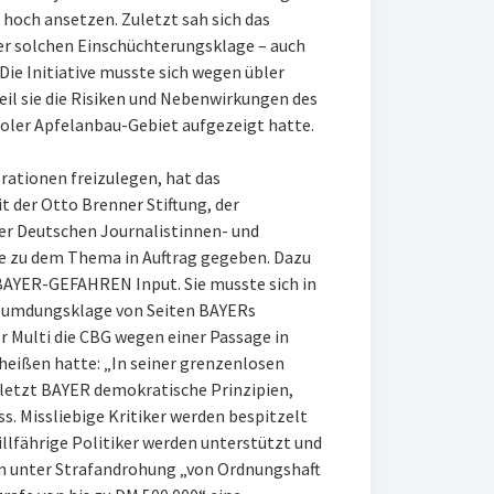
hoch ansetzen. Zuletzt sah sich das
solchen Einschüchterungsklage – auch
ie Initiative musste sich wegen übler
il sie die Risiken und Nebenwirkungen des
roler Apfelanbau-Gebiet aufgezeigt hatte.
rationen freizulegen, hat das
er Otto Brenner Stiftung, der
 der Deutschen Journalistinnen- und
die zu dem Thema in Auftrag gegeben. Dazu
YER-GEFAHREN Input. Sie musste sich in
leumdungsklage von Seiten BAYERs
r Multi die CBG wegen einer Passage in
eheißen hatte: „In seiner grenzenlosen
letzt BAYER demokratische Prinzipien,
s. Missliebige Kritiker werden bespitzelt
illfährige Politiker werden unterstützt und
ern unter Strafandrohung „von Ordnungshaft