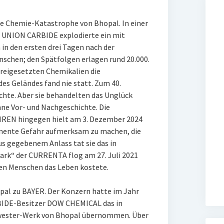
ie Chemie-Katastrophe von Bhopal. In einer
 UNION CARBIDE explodierte ein mit
 in den ersten drei Tagen nach der
nschen; den Spätfolgen erlagen rund 20.000.
reigesetzten Chemikalien die
es Geländes fand nie statt. Zum 40.
chte. Aber sie behandelten das Unglück
hne Vor- und Nachgeschichte. Die
N hingegen hielt am 3. Dezember 2024
nente Gefahr aufmerksam zu machen, die
s gegebenem Anlass tat sie das in
rk“ der CURRENTA flog am 27. Juli 2021
eben Menschen das Leben kostete.
opal zu BAYER. Der Konzern hatte im Jahr
IDE-Besitzer DOW CHEMICAL das in
chwester-Werk von Bhopal übernommen. Über